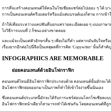
การที่จะสร้างคอนเทนต์ให้คนในโซเชียลแชร์ต่อไปเยอะ ๆ ได้ บางค
การเป็นคอนเทนต์ครีเอเตอร์หรือแม้แต่แบรนด์เองก็ตาม การเข้าใจ
ถ้าให้เทียบระหว่างแคปชันที่บอกแค่รายละเอียดเฉย ๆ แบบภาษาทา
ไงวิธีการแบบที่ 2 ก็ชนะอย่างขาดลอย
และแม้จะเป็นแค่ตัวอักษรสั้น ๆ เพียงไม่กี่คำ แต่หากมันจับใจหร
เรื่องยากอีกต่อไปนี่จึงเป็นเหตุผลที่การคิด ‘Copywriter’ นั้นก็สำคั
INFOGRAPHICS ARE MEMORABLE
ย่อยคอนเทนต์ด้วยอินโฟกราฟิก
คอนเทนต์ไหนมีอินโฟกราฟิกประกอบด้วย คอนเทนต์นั้นมักจะได้รั
อินโฟกราฟิกย่อยออกมาเป็นภาพก็ทำให้เข้าใจง่ายขึ้นนั่นเอง
ซึ่งคอนเทนต์ประเภทนี้มักจะได้รับการแชร์ต่อบนโลกโซเชียลแบบ X
อินโฟกราฟิกหน้าเดียวก็สามารถทำได้เช่นกัน โดยคอนเทนต์ที่ถูกแ