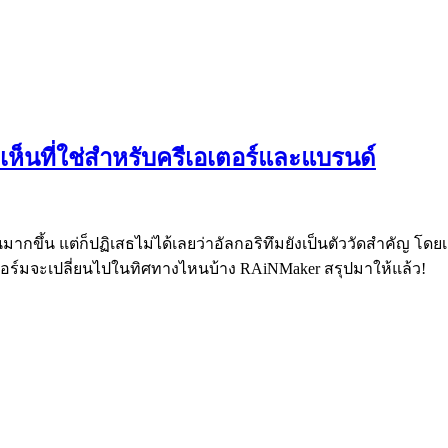
เห็นที่ใช่สำหรับครีเอเตอร์และแบรนด์
กขึ้น แต่ก็ปฏิเสธไม่ได้เลยว่าอัลกอริทึมยังเป็นตัววัดสำคัญ โด
ลตฟอร์มจะเปลี่ยนไปในทิศทางไหนบ้าง RAiNMaker สรุปมาให้แล้ว!