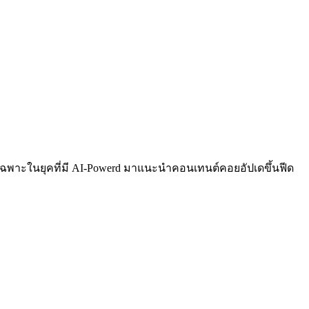
ยเฉพาะในยุคที่มี AI-Powerd มาแนะนำคอนเทนต์คอยอัปเดขึ้นฟีด