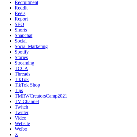
Recruitment
Reddit
Reels
Report
SEO
Shorts
Snapchat
Social
Social Marketing
Spotify
Stories
Streaming
TCCA
Threads
TikTok
TikTok Shop
Tips
TMRWCreatorsCamp2021
TV Channel
Twitch
Twitter
Video
Website
Weibo
X