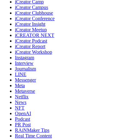
iCreator Camp
iCreator Campus
iCreator Clubhouse
iCreator Conference
iCreator Insight
iCreator Meetup
iCREATOR NEXT
iCreator Podcast
iCreator Report
iCreator Workshop
Instagram
Interview
Journalism
LINE
Messenger
Meta
Metaverse
Netflix
News
NFT
OpenAI
Podcast
PR Post
RAiNMaker Tips
Real Time Content