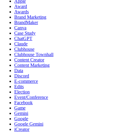
Apple
Award
Awards
Brand Marketing
BrandMaker
Canva
Case Study
ChatGPT
Claude
Clubhouse
Clubhouse Townhall
Content Creator
Content Marketing
Data
Discord
E-commerce
Edits
Election
Event/Conference
Facebook
Game
Gemini
Google
Google Gemini
iCreator