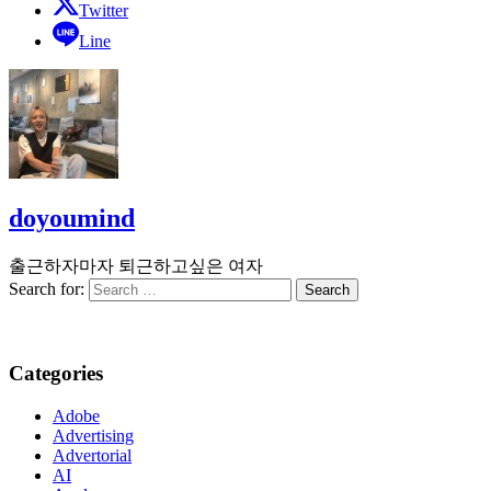
Twitter
Line
doyoumind
출근하자마자 퇴근하고싶은 여자
Search for:
Categories
Adobe
Advertising
Advertorial
AI