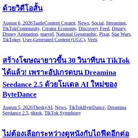
ด้วยวิดีโอสั้น
August 6, 2026
Taatle
Content Creator
,
News
,
Social
,
Streaming
,
TikTok
Community
,
Creator Economy
,
Discovery Feed
,
Disney
,
Disney Animation
,
marvel
,
National Geographic
,
Pixar
,
Star Wars
,
TikToker
,
User-Generated Content (UGC)
,
Verts
สร้างโฆษณายาวขึ้น 30 วินาทีบน TikTok
ได้แล้ว! เพราะอัปเกรดบน Dreamina
Seedance 2.5 ด้วยโมเดล AI ใหม่ของ
ByteDance
August 5, 2026
Thesky
AI
,
News
,
TikTok
ByteDance
,
Dreamina
Seedance 2.5
,
tiktok
,
TikTok Symphony
ไม่ต้องเลือกระหว่างดูหนังกับไถฟีดอีกต่อ