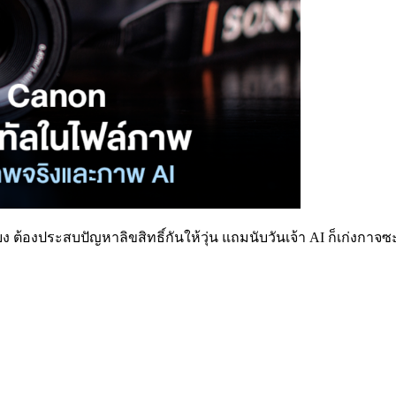
สียง ต้องประสบปัญหาลิขสิทธิ์กันให้วุ่น แถมนับวันเจ้า AI ก็เก่ง