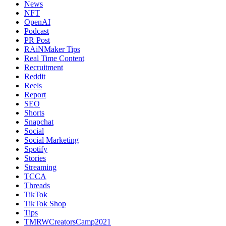
News
NFT
OpenAI
Podcast
PR Post
RAiNMaker Tips
Real Time Content
Recruitment
Reddit
Reels
Report
SEO
Shorts
Snapchat
Social
Social Marketing
Spotify
Stories
Streaming
TCCA
Threads
TikTok
TikTok Shop
Tips
TMRWCreatorsCamp2021