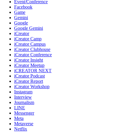
Event/Conference
Facebook
Game
Gemini
Google
Google Gemini
iCreator
iCreator Camp
iCreator Campus
iCreator Clubhouse
iCreator Conference
iCreator Insight
iCreator Meetup
iCREATOR NEXT
iCreator Podcast
iCreator Report
iCreator Workshop
Instagram
Interview
Journalism
LINE
Messenger
Meta
Metaverse
Netflix