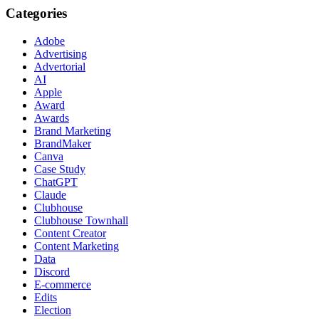
Categories
Adobe
Advertising
Advertorial
AI
Apple
Award
Awards
Brand Marketing
BrandMaker
Canva
Case Study
ChatGPT
Claude
Clubhouse
Clubhouse Townhall
Content Creator
Content Marketing
Data
Discord
E-commerce
Edits
Election