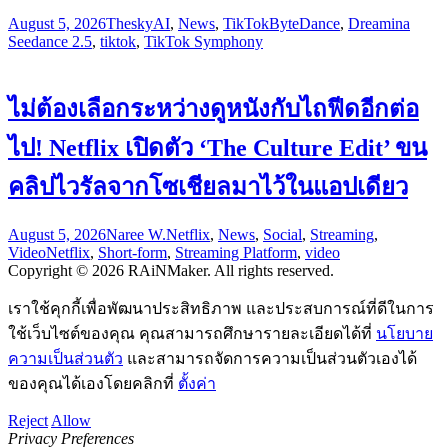
August 5, 2026
Thesky
AI
,
News
,
TikTok
ByteDance
,
Dreamina
Seedance 2.5
,
tiktok
,
TikTok Symphony
ไม่ต้องเลือกระหว่างดูหนังกับไถฟีดอีกต่อ
ไป! Netflix เปิดตัว ‘The Culture Edit’ ขน
คลิปไวรัลจากโซเชียลมาไว้ในแอปเดียว
August 5, 2026
Naree W.
Netflix
,
News
,
Social
,
Streaming
,
Video
Netflix
,
Short-form
,
Streaming Platform
,
video
Copyright © 2026 RAiNMaker. All rights reserved.
เราใช้คุกกี้เพื่อพัฒนาประสิทธิภาพ และประสบการณ์ที่ดีในการ
ใช้เว็บไซต์ของคุณ คุณสามารถศึกษารายละเอียดได้ที่
นโยบาย
ความเป็นส่วนตัว
และสามารถจัดการความเป็นส่วนตัวเองได้
ของคุณได้เองโดยคลิกที่
ตั้งค่า
Reject
Allow
Privacy Preferences