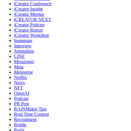
iCreator Conference
iCreator Insight
iCreator Meetup
iCREATOR NEXT
iCreator Podcast
iCreator Report
iCreator Workshop
Instagram
Interview
Journalism
LINE
Messenger
Meta
Metaverse
Netflix
News
NFT
OpenAI
Podcast
PR Post
RAiNMaker Tips
Real Time Content
Recruitment
Reddit
Reels