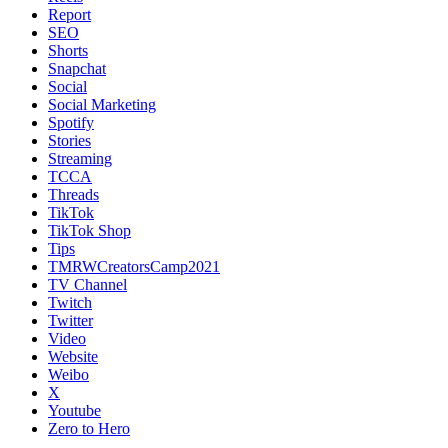
Report
SEO
Shorts
Snapchat
Social
Social Marketing
Spotify
Stories
Streaming
TCCA
Threads
TikTok
TikTok Shop
Tips
TMRWCreatorsCamp2021
TV Channel
Twitch
Twitter
Video
Website
Weibo
X
Youtube
Zero to Hero