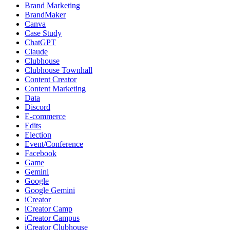
Brand Marketing
BrandMaker
Canva
Case Study
ChatGPT
Claude
Clubhouse
Clubhouse Townhall
Content Creator
Content Marketing
Data
Discord
E-commerce
Edits
Election
Event/Conference
Facebook
Game
Gemini
Google
Google Gemini
iCreator
iCreator Camp
iCreator Campus
iCreator Clubhouse