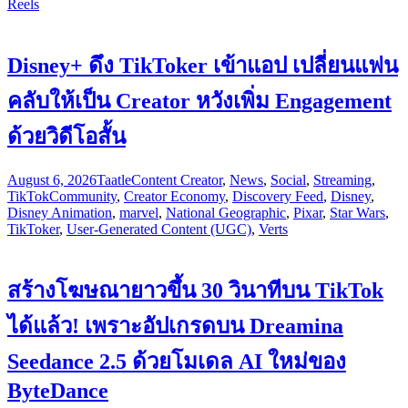
Reels
Disney+ ดึง TikToker เข้าแอป เปลี่ยนแฟน
คลับให้เป็น Creator หวังเพิ่ม Engagement
ด้วยวิดีโอสั้น
August 6, 2026
Taatle
Content Creator
,
News
,
Social
,
Streaming
,
TikTok
Community
,
Creator Economy
,
Discovery Feed
,
Disney
,
Disney Animation
,
marvel
,
National Geographic
,
Pixar
,
Star Wars
,
TikToker
,
User-Generated Content (UGC)
,
Verts
สร้างโฆษณายาวขึ้น 30 วินาทีบน TikTok
ได้แล้ว! เพราะอัปเกรดบน Dreamina
Seedance 2.5 ด้วยโมเดล AI ใหม่ของ
ByteDance