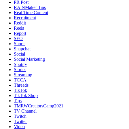
PR Post
RAiNMaker Tips
Real Time Content
Recruitment
Reddit
Reels
Report
SEO
Shorts
Snapchat
Social
Social Marketing
Spotify
Stories
Streaming
TCCA
Threads
TikTok
TikTok Shop
Tips
TMRWCreatorsCamp2021
TV Channel
Twitch
Twitter
Video