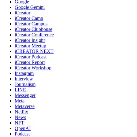
Google
Google Gemini
iCreator
iCreator Camp
iCreator Campus
iCreator Clubhouse
iCreator Conference
iCreator Insight
iCreator Meetup
iCREATOR NEXT
iCreator Podcast
iCreator Report
iCreator Workshop
Instagram
Interview
Journalism
LINE
Messenger
Meta
Metaverse
Netflix
News
NFT
OpenAI
Podcast