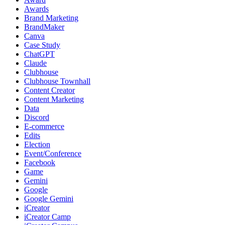
Awards
Brand Marketing
BrandMaker
Canva
Case Study
ChatGPT
Claude
Clubhouse
Clubhouse Townhall
Content Creator
Content Marketing
Data
Discord
E-commerce
Edits
Election
Event/Conference
Facebook
Game
Gemini
Google
Google Gemini
iCreator
iCreator Camp