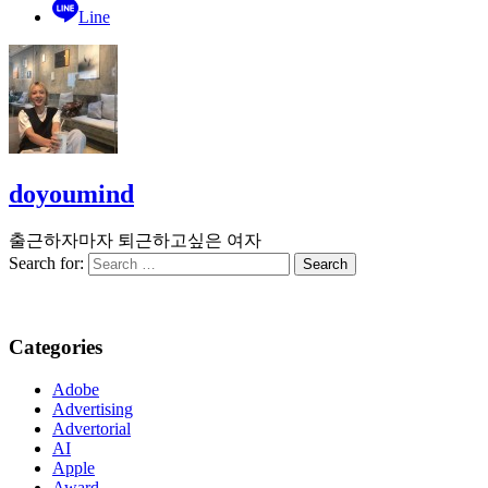
Line
doyoumind
출근하자마자 퇴근하고싶은 여자
Search for:
Categories
Adobe
Advertising
Advertorial
AI
Apple
Award