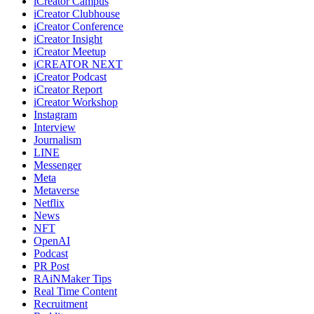
iCreator Campus
iCreator Clubhouse
iCreator Conference
iCreator Insight
iCreator Meetup
iCREATOR NEXT
iCreator Podcast
iCreator Report
iCreator Workshop
Instagram
Interview
Journalism
LINE
Messenger
Meta
Metaverse
Netflix
News
NFT
OpenAI
Podcast
PR Post
RAiNMaker Tips
Real Time Content
Recruitment