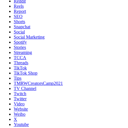
Reddit
Reels
Report
SEO
Shorts
Snapchat
Social
Social Marketing
Spotify
Stories
Streaming
TCCA
Threads
TikTok
TikTok Shop
Tips
TMRWCreatorsCamp2021
TV Channel
Twitch
Twitter
Video
Website
Weibo
X
Youtube