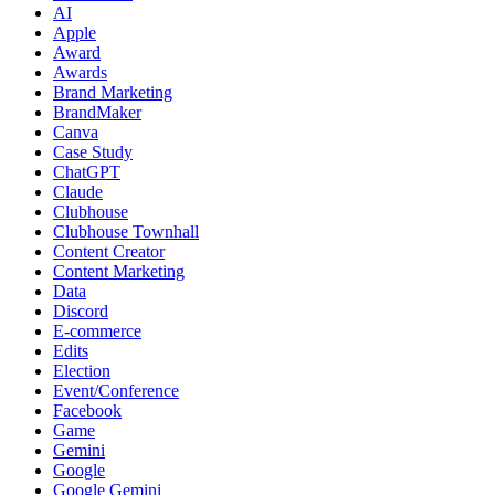
AI
Apple
Award
Awards
Brand Marketing
BrandMaker
Canva
Case Study
ChatGPT
Claude
Clubhouse
Clubhouse Townhall
Content Creator
Content Marketing
Data
Discord
E-commerce
Edits
Election
Event/Conference
Facebook
Game
Gemini
Google
Google Gemini