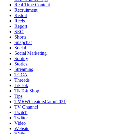
Real Time Content
Recruitment
Reddit
Reels
Report
SEO
Shorts
Snapchat
Social
Social Marketing
Spotify
Stories
Streaming
TCCA
Threads
TikTok
TikTok Shop
Tips
TMRWCreatorsCamp2021
TV Channel
Twitch
Twitter
Video
Website
Weibo