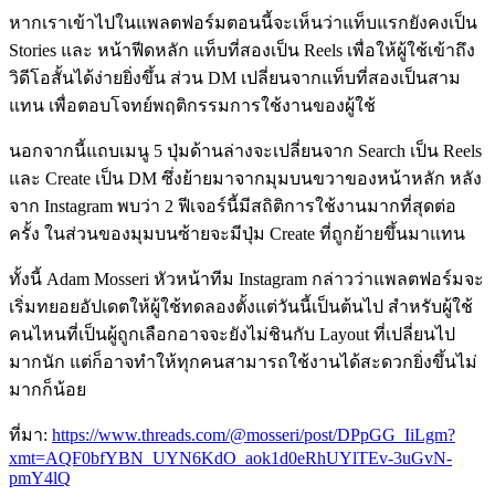
หากเราเข้าไปในแพลตฟอร์มตอนนี้จะเห็นว่าแท็บแรกยังคงเป็น
Stories
และ
หน้าฟีดหลัก แท็บที่สองเป็น Reels เพื่อให้ผู้ใช้เข้าถึง
วิดีโอสั้นได้ง่ายยิ่งขึ้น ส่วน DM เปลี่ยนจากแท็บที่สองเป็นสาม
แทน เพื่อตอบโจทย์พฤติกรรมการใช้งานของผู้ใช้
นอกจากนี้แถบเมนู 5 ปุ่มด้านล่างจะเปลี่ยนจาก Search เป็น Reels
และ Create เป็น DM ซึ่งย้ายมาจากมุมบนขวาของหน้าหลัก หลัง
จาก Instagram พบว่า 2 ฟีเจอร์นี้มีสถิติการใช้งานมากที่สุดต่อ
ครั้ง ในส่วนของมุมบนซ้ายจะมีปุ่ม Create ที่ถูกย้ายขึ้นมาแทน
ทั้งนี้ Adam Mosseri หัวหน้าทีม Instagram กล่าวว่าแพลตฟอร์มจะ
เริ่มทยอยอัปเดตให้ผู้ใช้ทดลองตั้งแต่วันนี้เป็นต้นไป สำหรับผู้ใช้
คนไหนที่เป็นผู้ถูกเลือกอาจจะยังไม่ชินกับ Layout ที่เปลี่ยนไป
มากนัก แต่ก็อาจทำให้ทุกคนสามารถใช้งานได้สะดวกยิ่งขึ้นไม่
มากก็น้อย
ที่มา:
https://www.threads.com/@mosseri/post/DPpGG_IiLgm?
xmt=AQF0bfYBN_UYN6KdO_aok1d0eRhUYlTEv-3uGvN-
pmY4lQ