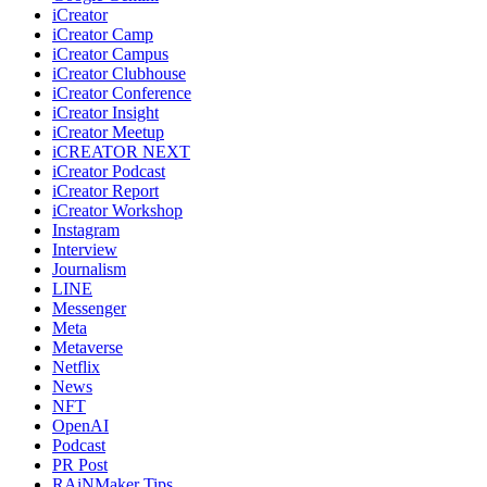
iCreator
iCreator Camp
iCreator Campus
iCreator Clubhouse
iCreator Conference
iCreator Insight
iCreator Meetup
iCREATOR NEXT
iCreator Podcast
iCreator Report
iCreator Workshop
Instagram
Interview
Journalism
LINE
Messenger
Meta
Metaverse
Netflix
News
NFT
OpenAI
Podcast
PR Post
RAiNMaker Tips