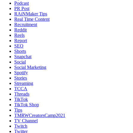
Podcast
PR Post
RAiNMaker Tips
Real Time Content
Recruitment
Reddit
Reels
Report
SEO
Shorts
Snapchat
Social
Social Marketing
Spotify
Stories
Streaming
TCCA
Threads
TikTok
TikTok Shop
Tips
TMRWCreatorsCamp2021
TV Channel
Twitch
Twitter