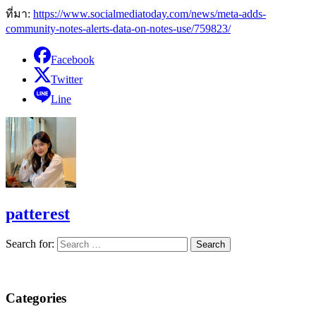
ที่มา:
https://www.socialmediatoday.com/news/meta-adds-
community-notes-alerts-data-on-notes-use/759823/
Facebook
Twitter
Line
patterest
Search for:
Categories