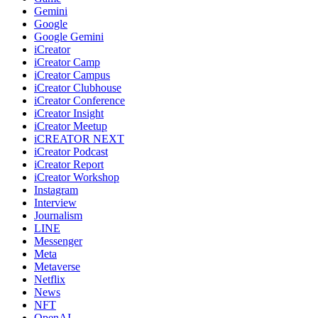
Gemini
Google
Google Gemini
iCreator
iCreator Camp
iCreator Campus
iCreator Clubhouse
iCreator Conference
iCreator Insight
iCreator Meetup
iCREATOR NEXT
iCreator Podcast
iCreator Report
iCreator Workshop
Instagram
Interview
Journalism
LINE
Messenger
Meta
Metaverse
Netflix
News
NFT
OpenAI