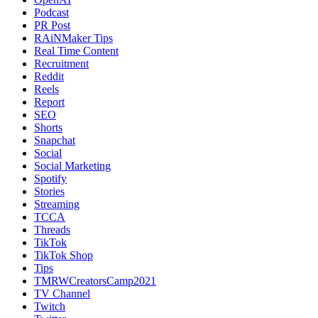
Podcast
PR Post
RAiNMaker Tips
Real Time Content
Recruitment
Reddit
Reels
Report
SEO
Shorts
Snapchat
Social
Social Marketing
Spotify
Stories
Streaming
TCCA
Threads
TikTok
TikTok Shop
Tips
TMRWCreatorsCamp2021
TV Channel
Twitch