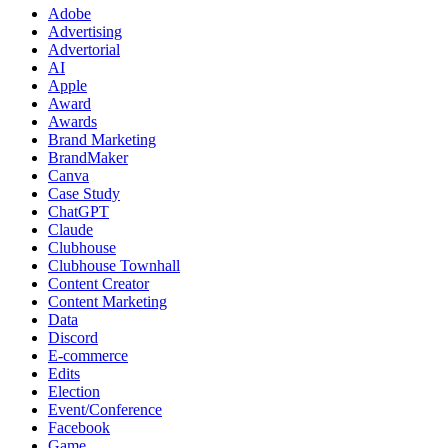
Adobe
Advertising
Advertorial
AI
Apple
Award
Awards
Brand Marketing
BrandMaker
Canva
Case Study
ChatGPT
Claude
Clubhouse
Clubhouse Townhall
Content Creator
Content Marketing
Data
Discord
E-commerce
Edits
Election
Event/Conference
Facebook
Game