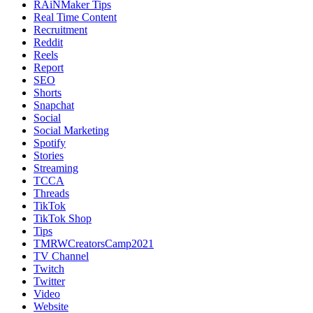
RAiNMaker Tips
Real Time Content
Recruitment
Reddit
Reels
Report
SEO
Shorts
Snapchat
Social
Social Marketing
Spotify
Stories
Streaming
TCCA
Threads
TikTok
TikTok Shop
Tips
TMRWCreatorsCamp2021
TV Channel
Twitch
Twitter
Video
Website