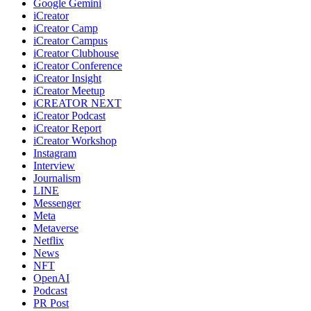
Google Gemini
iCreator
iCreator Camp
iCreator Campus
iCreator Clubhouse
iCreator Conference
iCreator Insight
iCreator Meetup
iCREATOR NEXT
iCreator Podcast
iCreator Report
iCreator Workshop
Instagram
Interview
Journalism
LINE
Messenger
Meta
Metaverse
Netflix
News
NFT
OpenAI
Podcast
PR Post