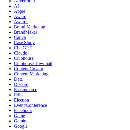
Advertorial
AI
Apple
Award
Awards
Brand Marketing
BrandMaker
Canva
Case Study
ChatGPT
Claude
Clubhouse
Clubhouse Townhall
Content Creator
Content Marketing
Data
Discord
E-commerce
Edits
Election
Event/Conference
Facebook
Game
Gemini
Google