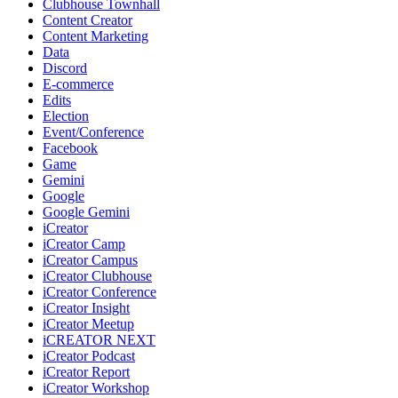
Clubhouse Townhall
Content Creator
Content Marketing
Data
Discord
E-commerce
Edits
Election
Event/Conference
Facebook
Game
Gemini
Google
Google Gemini
iCreator
iCreator Camp
iCreator Campus
iCreator Clubhouse
iCreator Conference
iCreator Insight
iCreator Meetup
iCREATOR NEXT
iCreator Podcast
iCreator Report
iCreator Workshop