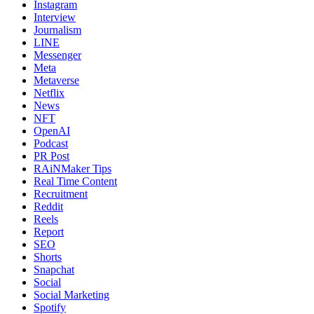
Instagram
Interview
Journalism
LINE
Messenger
Meta
Metaverse
Netflix
News
NFT
OpenAI
Podcast
PR Post
RAiNMaker Tips
Real Time Content
Recruitment
Reddit
Reels
Report
SEO
Shorts
Snapchat
Social
Social Marketing
Spotify