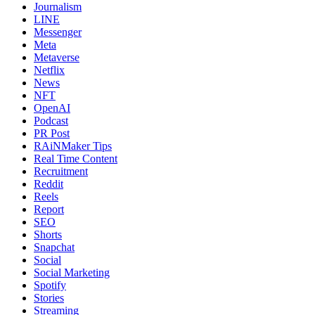
Journalism
LINE
Messenger
Meta
Metaverse
Netflix
News
NFT
OpenAI
Podcast
PR Post
RAiNMaker Tips
Real Time Content
Recruitment
Reddit
Reels
Report
SEO
Shorts
Snapchat
Social
Social Marketing
Spotify
Stories
Streaming