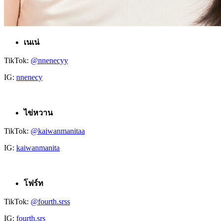
เนเน่
TikTok:
@nnenecyy
IG:
nnenecy
ไข่หวาน
TikTok:
@kaiwanmanitaa
IG:
kaiwanmanita
โฟร์ท
TikTok:
@fourth.srss
IG:
fourth.srs