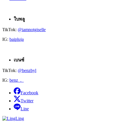
ใบพลู
TikTok:
@iamnotgiselle
IG:
baipluja
เบนซ์
TikTok:
@benzbyl
IG:
benz_._
Facebook
Twitter
Line