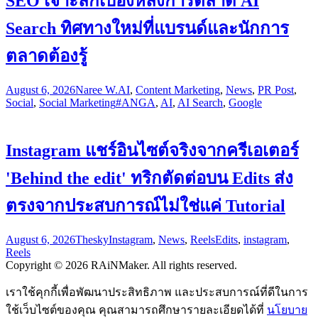
SEO เจาะลึกเบื้องหลังการตลาด AI
Search ทิศทางใหม่ที่แบรนด์และนักการ
ตลาดต้องรู้
August 6, 2026
Naree W.
AI
,
Content Marketing
,
News
,
PR Post
,
Social
,
Social Marketing
#ANGA
,
AI
,
AI Search
,
Google
Instagram แชร์อินไซต์จริงจากครีเอเตอร์
'Behind the edit' ทริกตัดต่อบน Edits ส่ง
ตรงจากประสบการณ์ไม่ใช่แค่ Tutorial
August 6, 2026
Thesky
Instagram
,
News
,
Reels
Edits
,
instagram
,
Reels
Copyright © 2026 RAiNMaker. All rights reserved.
เราใช้คุกกี้เพื่อพัฒนาประสิทธิภาพ และประสบการณ์ที่ดีในการ
ใช้เว็บไซต์ของคุณ คุณสามารถศึกษารายละเอียดได้ที่
นโยบาย