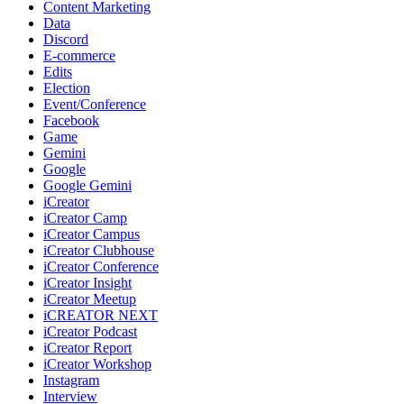
Content Marketing
Data
Discord
E-commerce
Edits
Election
Event/Conference
Facebook
Game
Gemini
Google
Google Gemini
iCreator
iCreator Camp
iCreator Campus
iCreator Clubhouse
iCreator Conference
iCreator Insight
iCreator Meetup
iCREATOR NEXT
iCreator Podcast
iCreator Report
iCreator Workshop
Instagram
Interview