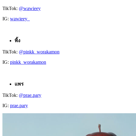
TikTok:
@wawieey
IG:
wawieey_
พิ้ง
TikTok:
@pinkk_worakamon
IG:
pinkk_worakamon
แพร
TikTok:
@prae.pary
IG:
prae.pary