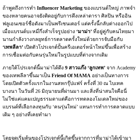
ถ้าพูดถึงการทำ
Influencer Marketing
ของแบรนด์ใหญ่ ภาพจำ
ของหลายคนอาจยังติดอยู่กับการดึงเหล่าดารา ศิลปิน หรืออิน
ฟลูเอนเซอร์ชื่อดังมาเป็นพรีเซนเตอร์ แต่ครั้งนี้กลับต่างออกไป
เมื่อแบรนด์บะหมี่กึ่งสำเร็จรูปอย่าง
‘มาม่า’
ที่อยู่คู่กับคนไทยมา
นานกำลังวางกลยุทธ์การตลาดครั้งใหม่ด้วยการจับมือกับ
‘เทพลีลา’
เปิดตัวโปรเจกต์ปั้นครีเอเตอร์หน้าใหม่ขึ้นเพื่อสร้าง
การเชื่อมต่อกับคนรุ่นใหม่ในรูปแบบที่ต่างจากเดิม
ภายใต้โปรเจกต์นี้มาม่าได้ดึง
9 สาวแก๊ง ‘ลูกเทพ’
จาก Academy
ของเทพลีลาขึ้นมาเป็น
Friend Of MAMA
อย่างเป็นทางการ
โดยเปิดตัวครั้งแรกในงานสหกรุ๊ปแฟร์ ครั้งที่ 30 ณ ไบเทค
บางนา ในวันที่ 26 มิถุนายนที่ผ่านมา และสิ่งที่น่าสนใจคือนี่
ไม่ใช่แค่แคมเปญธรรมดาแต่คือการทดลองโมเดลใหม่ของ
แบรนด์ที่เลือกลงทุนกับ ‘คนรุ่นใหม่’ แทนการทำการตลาดแบบ
เดิม ๆ อย่างที่เคยทำมา
โดยจุดเริ่มต้นของโปรเจกต์นี้
เกิดขึ้นจากการที่มาม่าได้เข้ามา