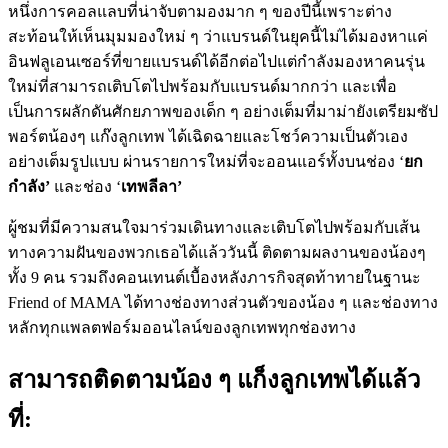
หนึ่งการคอลแลบที่น่าจับตามองมาก ๆ ของปีนี้เพราะต่าง
สะท้อนให้เห็นมุมมองใหม่ ๆ ว่าแบรนด์ในยุคนี้ไม่ได้มองหาแค่
อินฟลูเอนเซอร์ที่ขายแบรนด์ได้อีกต่อไปแต่กำลังมองหาคนรุ่น
ใหม่ที่สามารถเติบโตไปพร้อมกับแบรนด์มากกว่า และ
เพื่อ
เป็นการผลักดันศักยภาพของเด็ก ๆ อย่างเต็มที่มาม่ายังเตรียมซัป
พอร์ตน้องๆ แก๊งลูกเทพ ได้เฉิดฉายและโชว์ความเป็นตัวเอง
อย่างเต็มรูปแบบ ผ่านรายการใหม่ที่จะออนแอร์ทั้งบนช่อง ‘
ยก
กำลัง’
และช่อง ‘
เทพลีลา’
ผู้ชมที่มีความสนใจมาร่วมเดินทางและเติบโตไปพร้อมกับเส้น
ทางความฝันของพวกเธอได้แล้ววันนี้
ติดตามผลงานของน้องๆ
ทั้ง 9 คน รวมถึงคอนเทนต์เบื้องหลังภารกิจสุดท้าทายในฐานะ
Friend of MAMA ได้ทางช่องทางส่วนตัวของน้อง ๆ และช่องทาง
หลักทุกแพลตฟอร์มออนไลน์ของลูกเทพทุกช่องทาง
สามารถติดตามน้อง ๆ แก็งลูกเทพได้แล้ว
ที่: