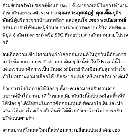
ร่วมซัปพอร์ตโปรเจกต์ตั้งแต่ Day 1 ซึ่งมาจากเคมีในการทำงาน
ที่เข้ากันอย่างลงตัวระหว่าง
คุณเหว่ง-ภูศณัฎฐ์, คุณเติ๊ด-ภูถิร
พัฒน์
ผู้บริหารจากบ้านเทพลีลา และ
คุณโจ เพชร พะเนียงเวทย์
กรรมการบริษัทและผู้อำนวยการฝ่ายการตลาดบริษัท สหพัฒน
พิบูล จำกัด (มหาชน) หรือ SPC ที่เคยร่วมงานกันมาหลายโปรเจ
กต์
จนเกิดความเข้าใจร่วมกันว่าโลกคอนเทนต์ในทุกวันนี้ต้องการ
อะไรที่มากกว่าการ Tie-in แบบเดิม ๆ สิ่งนี้ทำให้โปรเจกต์นี้โดด
เด่นกว่าแนวคิดการเป็น Friend of Brand ที่เหมือนกับสูตรสำเร็จ
ทั่วไปเพราะมาม่าเลือกให้ ‘อิสระ’ กับเหล่าครีเอเตอร์อย่างเต็มที่
ด้วยการเปิดโอกาสให้น้อง ๆ ทั้ง 9 คนสามารถรับงานจาก
แบรนด์อื่นได้ตามปกติ ในขณะเดียวกันสิ่งนี้ก็เป็นเหมือนพื้นที่ที่
ให้น้อง ๆ ได้มีอิสระในการคิดคอนเทนต์ พัฒนาไอเดียและนำ
เสนอวิธีเล่าเรื่องเกี่ยวกับสินค้าได้ด้วยตัวเองโดยไม่ต้องรอรับ
บรีฟแบบตายตัว
จากแบรนด์โมเดลใหม่นี้สะท้อนการเปลี่ยนแปลงสำคัญของ