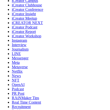
iCreator Campus
iCreator Clubhouse
iCreator Conference
iCreator Insight
iCreator Meetup
iCREATOR NEXT
iCreator Podcast
iCreator Report
iCreator Workshop
Instagram
Interview
Journalism
LINE
Messenger
Meta
Metaverse
Netflix
News
NFT
OpenAI
Podcast
PR Post
RAiNMaker Tips
Real Time Content
Recruitment