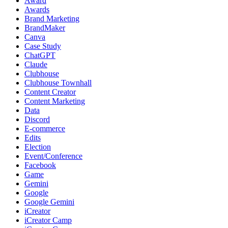
Award
Awards
Brand Marketing
BrandMaker
Canva
Case Study
ChatGPT
Claude
Clubhouse
Clubhouse Townhall
Content Creator
Content Marketing
Data
Discord
E-commerce
Edits
Election
Event/Conference
Facebook
Game
Gemini
Google
Google Gemini
iCreator
iCreator Camp