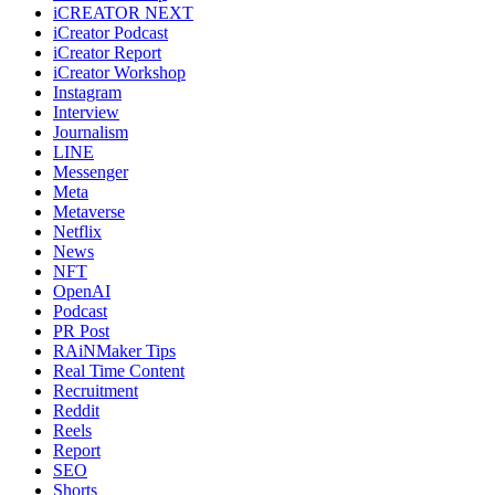
iCREATOR NEXT
iCreator Podcast
iCreator Report
iCreator Workshop
Instagram
Interview
Journalism
LINE
Messenger
Meta
Metaverse
Netflix
News
NFT
OpenAI
Podcast
PR Post
RAiNMaker Tips
Real Time Content
Recruitment
Reddit
Reels
Report
SEO
Shorts