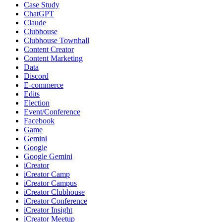
Case Study
ChatGPT
Claude
Clubhouse
Clubhouse Townhall
Content Creator
Content Marketing
Data
Discord
E-commerce
Edits
Election
Event/Conference
Facebook
Game
Gemini
Google
Google Gemini
iCreator
iCreator Camp
iCreator Campus
iCreator Clubhouse
iCreator Conference
iCreator Insight
iCreator Meetup