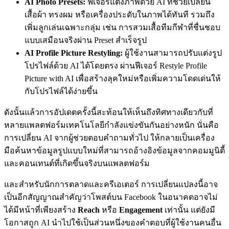
AI Photo Presets:
ฟีเจอร์แต่งภาพด้วย AI ที่ช่วยเปลี่ยน
เสื้อผ้า ทรงผม หรือเครื่องประดับในภาพได้ทันที รวมถึง
เพิ่มลูกเล่นเฉพาะกลุ่ม เช่น การสวมเสื้อทีมกีฬาที่ชื่นชอบ
แบบเสมือนจริงผ่าน Preset สำเร็จรูป
AI Profile Picture Restyling:
ผู้ใช้งานสามารถปรับแต่งรูป
โปรไฟล์ด้วย AI ได้โดยตรง ผ่านฟีเจอร์ Restyle Profile
Picture with AI เพื่อสร้างลุคใหม่หรือเพิ่มความโดดเด่นให้
กับโปรไฟล์ได้ง่ายขึ้น
ดังนั้นแล้วการอัปเดตครั้งนี้สะท้อนให้เห็นถึงทิศทางเดียวกับที่
หลายแพลตฟอร์มเทคโนโลยีกำลังแข่งขันกันอย่างหนัก นั่นคือ
การเปลี่ยน AI จากผู้ช่วยตอบคำถามทั่วไป ให้กลายเป็นเครื่อง
มือค้นหาข้อมูลรูปแบบใหม่ที่สามารถอ้างอิงข้อมูลจากคอมมูนิตี้
และคอนเทนต์ที่เกิดขึ้นจริงบนแพลตฟอร์ม
และสำหรับนักการตลาดและครีเอเตอร์ การเปลี่ยนแปลงนี้อาจ
เป็นอีกสัญญาณสำคัญว่าโพสต์บน Facebook ในอนาคตอาจไม่
ได้มีหน้าที่เพียงสร้าง
Reach
หรือ
Engagement
เท่านั้น แต่ยังมี
โอกาสถูก AI นำไปใช้เป็นส่วนหนึ่งของคำตอบที่ผู้ใช้งานคนอื่น