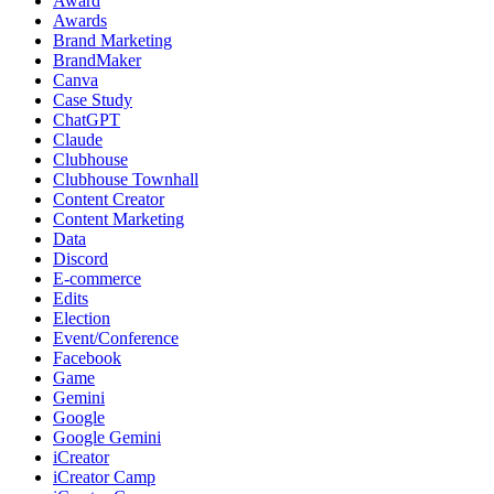
Award
Awards
Brand Marketing
BrandMaker
Canva
Case Study
ChatGPT
Claude
Clubhouse
Clubhouse Townhall
Content Creator
Content Marketing
Data
Discord
E-commerce
Edits
Election
Event/Conference
Facebook
Game
Gemini
Google
Google Gemini
iCreator
iCreator Camp