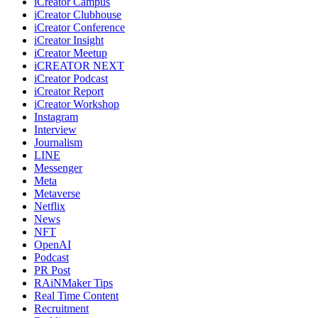
iCreator Campus
iCreator Clubhouse
iCreator Conference
iCreator Insight
iCreator Meetup
iCREATOR NEXT
iCreator Podcast
iCreator Report
iCreator Workshop
Instagram
Interview
Journalism
LINE
Messenger
Meta
Metaverse
Netflix
News
NFT
OpenAI
Podcast
PR Post
RAiNMaker Tips
Real Time Content
Recruitment