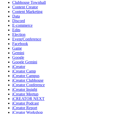
Clubhouse Townhall
Content Creator
Content Marketing
Data
Discord
E-commerce
Edits
Election
Event/Conference
Facebook
Game
Gemini
Google
Google Gemini
iCreator
iCreator Camp
iCreator Campus
iCreator Clubhouse
iCreator Conference
iCreator Insight
iCreator Meetup
iCREATOR NEXT
iCreator Podcast
iCreator Report
iCreator Workshop