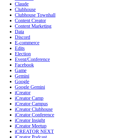
Claude
Clubhouse
Clubhouse Townhall
Content Creator
Content Marketing
Data
Discord
E-commerce
Edits
Election
Event/Conference
Facebook
Game
Gemini
Google
Google Gemini
iCreator
iCreator Camp
iCreator Campus
iCreator Clubhouse
iCreator Conference
iCreator Insight
iCreator Meetup
iCREATOR NEXT
iCreator Podcast