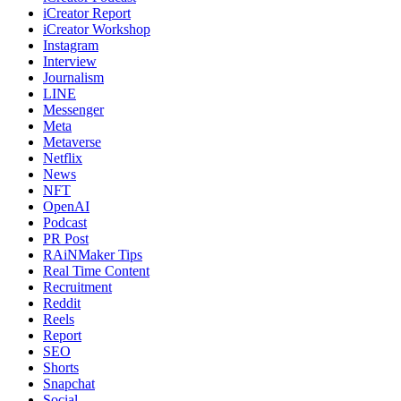
iCreator Report
iCreator Workshop
Instagram
Interview
Journalism
LINE
Messenger
Meta
Metaverse
Netflix
News
NFT
OpenAI
Podcast
PR Post
RAiNMaker Tips
Real Time Content
Recruitment
Reddit
Reels
Report
SEO
Shorts
Snapchat
Social