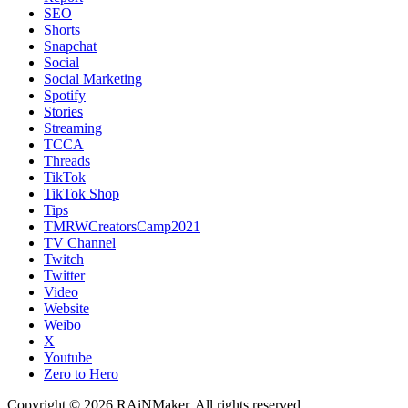
SEO
Shorts
Snapchat
Social
Social Marketing
Spotify
Stories
Streaming
TCCA
Threads
TikTok
TikTok Shop
Tips
TMRWCreatorsCamp2021
TV Channel
Twitch
Twitter
Video
Website
Weibo
X
Youtube
Zero to Hero
Copyright © 2026 RAiNMaker. All rights reserved.