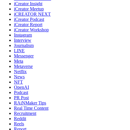
iCreator Insight
iCreator Meetup
iCREATOR NEXT
iCreator Podcast
iCreator Report
iCreator Workshop
Instagram
Interview
Journalism
LINE
Messenger
Meta
Metaverse
Netflix
News
NFT
OpenAI
Podcast
PR Post
RAiNMaker Tips
Real Time Content
Recruitment
Reddit
Reels
Report