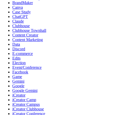
BrandMaker
Canva
Case Study
ChatGPT
Claude
Clubhouse
Clubhouse Townhall
Content Creator
Content Marketing
Data
Discord
E-commerce
Edits
Election
Event/Conference
Facebook
Game
Gemini
Google
Google Gemini
iCreator
iCreator Camp
iCreator Campus
iCreator Clubhouse
iCreator Conference