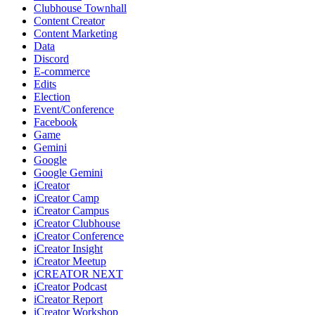
Clubhouse Townhall
Content Creator
Content Marketing
Data
Discord
E-commerce
Edits
Election
Event/Conference
Facebook
Game
Gemini
Google
Google Gemini
iCreator
iCreator Camp
iCreator Campus
iCreator Clubhouse
iCreator Conference
iCreator Insight
iCreator Meetup
iCREATOR NEXT
iCreator Podcast
iCreator Report
iCreator Workshop