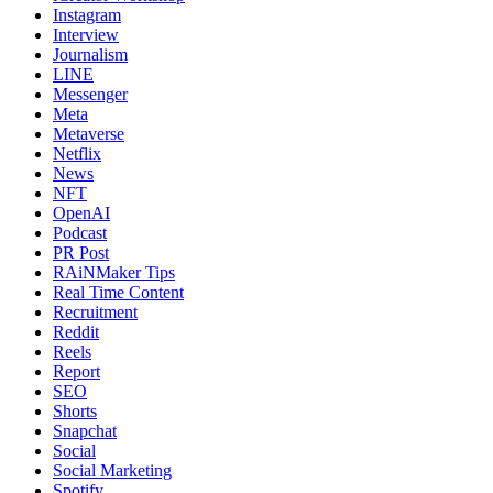
Instagram
Interview
Journalism
LINE
Messenger
Meta
Metaverse
Netflix
News
NFT
OpenAI
Podcast
PR Post
RAiNMaker Tips
Real Time Content
Recruitment
Reddit
Reels
Report
SEO
Shorts
Snapchat
Social
Social Marketing
Spotify