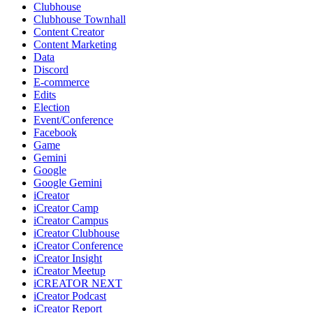
Clubhouse
Clubhouse Townhall
Content Creator
Content Marketing
Data
Discord
E-commerce
Edits
Election
Event/Conference
Facebook
Game
Gemini
Google
Google Gemini
iCreator
iCreator Camp
iCreator Campus
iCreator Clubhouse
iCreator Conference
iCreator Insight
iCreator Meetup
iCREATOR NEXT
iCreator Podcast
iCreator Report