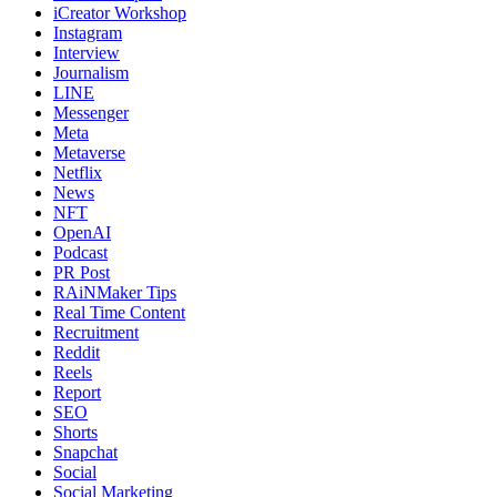
iCreator Workshop
Instagram
Interview
Journalism
LINE
Messenger
Meta
Metaverse
Netflix
News
NFT
OpenAI
Podcast
PR Post
RAiNMaker Tips
Real Time Content
Recruitment
Reddit
Reels
Report
SEO
Shorts
Snapchat
Social
Social Marketing