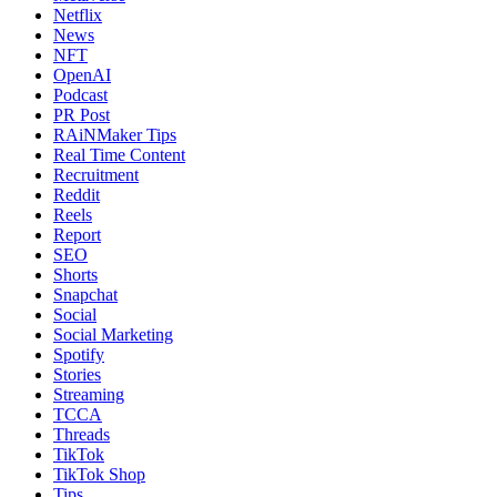
Netflix
News
NFT
OpenAI
Podcast
PR Post
RAiNMaker Tips
Real Time Content
Recruitment
Reddit
Reels
Report
SEO
Shorts
Snapchat
Social
Social Marketing
Spotify
Stories
Streaming
TCCA
Threads
TikTok
TikTok Shop
Tips