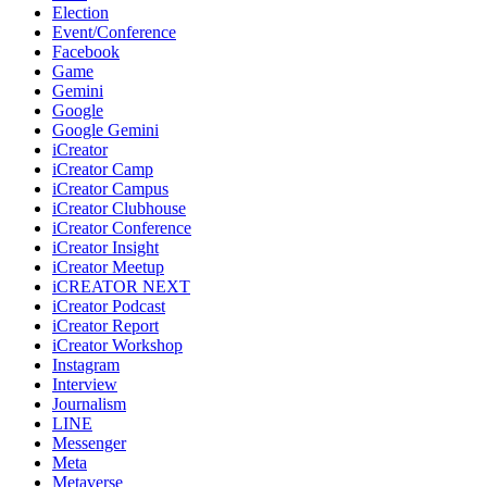
Election
Event/Conference
Facebook
Game
Gemini
Google
Google Gemini
iCreator
iCreator Camp
iCreator Campus
iCreator Clubhouse
iCreator Conference
iCreator Insight
iCreator Meetup
iCREATOR NEXT
iCreator Podcast
iCreator Report
iCreator Workshop
Instagram
Interview
Journalism
LINE
Messenger
Meta
Metaverse