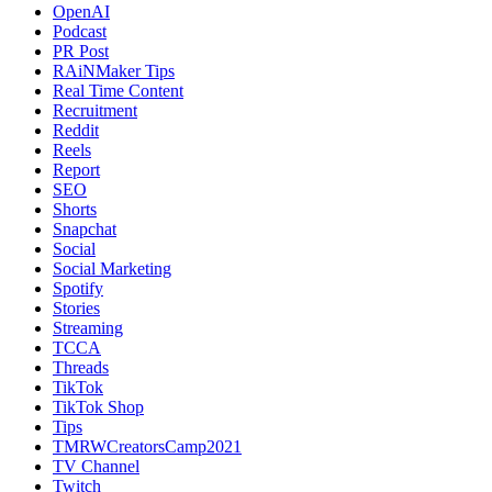
OpenAI
Podcast
PR Post
RAiNMaker Tips
Real Time Content
Recruitment
Reddit
Reels
Report
SEO
Shorts
Snapchat
Social
Social Marketing
Spotify
Stories
Streaming
TCCA
Threads
TikTok
TikTok Shop
Tips
TMRWCreatorsCamp2021
TV Channel
Twitch