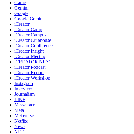
Game
Gemini
Google
Google Gemini
iCreator
iCreator Camp
iCreator Campus
iCreator Clubhouse
iCreator Conference
iCreator Insight
iCreator Meetup
iCREATOR NEXT
iCreator Podcast
iCreator Report
iCreator Workshop
Instagram
Interview
Journalism
LINE
Messenger
Meta
Metaverse
Netflix
News
NFT