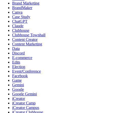
Brand Marketing
BrandMaker
Canva
Case Study
ChatGPT
Claude
Clubhouse
Clubhouse Townhall
Content Creator
Content Marketing
Data
Discord
E-commerce
Edits
Election
Event/Conference
Facebook
Game
Gemini
Google
Google Gemini
iCreator
iCreator Camp
iCreator Campus
iCreator Clubhouse