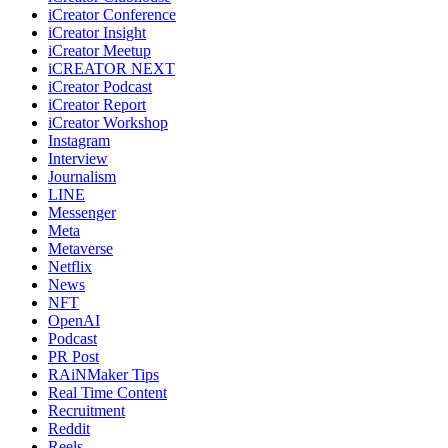
iCreator Conference
iCreator Insight
iCreator Meetup
iCREATOR NEXT
iCreator Podcast
iCreator Report
iCreator Workshop
Instagram
Interview
Journalism
LINE
Messenger
Meta
Metaverse
Netflix
News
NFT
OpenAI
Podcast
PR Post
RAiNMaker Tips
Real Time Content
Recruitment
Reddit
Reels