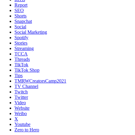
Report
SEO
Shorts
Snapchat
Social
Social Marketing
Spotify
Stories
Streaming
TCCA
Threads
TikTok
TikTok Shop
Tips
TMRWCreatorsCamp2021
TV Channel
Twitch
Twitter
Video
Website
Weibo
X
Youtube
Zero to Hero