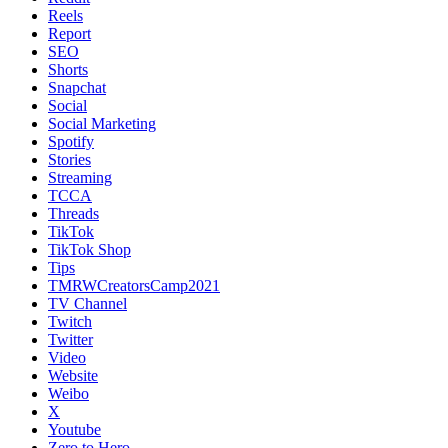
Reels
Report
SEO
Shorts
Snapchat
Social
Social Marketing
Spotify
Stories
Streaming
TCCA
Threads
TikTok
TikTok Shop
Tips
TMRWCreatorsCamp2021
TV Channel
Twitch
Twitter
Video
Website
Weibo
X
Youtube
Zero to Hero