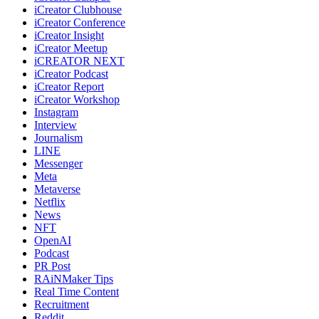
iCreator Clubhouse
iCreator Conference
iCreator Insight
iCreator Meetup
iCREATOR NEXT
iCreator Podcast
iCreator Report
iCreator Workshop
Instagram
Interview
Journalism
LINE
Messenger
Meta
Metaverse
Netflix
News
NFT
OpenAI
Podcast
PR Post
RAiNMaker Tips
Real Time Content
Recruitment
Reddit