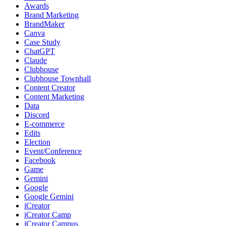
Awards
Brand Marketing
BrandMaker
Canva
Case Study
ChatGPT
Claude
Clubhouse
Clubhouse Townhall
Content Creator
Content Marketing
Data
Discord
E-commerce
Edits
Election
Event/Conference
Facebook
Game
Gemini
Google
Google Gemini
iCreator
iCreator Camp
iCreator Campus