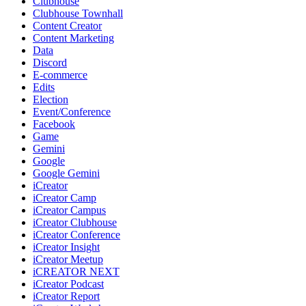
Clubhouse
Clubhouse Townhall
Content Creator
Content Marketing
Data
Discord
E-commerce
Edits
Election
Event/Conference
Facebook
Game
Gemini
Google
Google Gemini
iCreator
iCreator Camp
iCreator Campus
iCreator Clubhouse
iCreator Conference
iCreator Insight
iCreator Meetup
iCREATOR NEXT
iCreator Podcast
iCreator Report