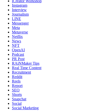
iCreator Workshop
Instagram
Interview
Journalism
LINE
Messenger
Meta
Metaverse
Netflix
News
NFT
OpenAI
Podcast
PR Post
RAiNMaker Tips
Real Time Content
Recruitment
Reddit
Reels
Report
SEO
Shorts
Snapchat
Social
Social Marketing