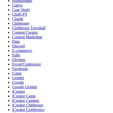
BrandMaker
Canva
Case Study
ChatGPT
Claude
Clubhouse
Clubhouse Townhall
Content Creator
Content Marketing
Data
Discord
E-commerce
Edits
Election
Event/Conference
Facebook
Game
Gemini
Google
Google Gemini
iCreator
iCreator Camp
iCreator Campus
iCreator Clubhouse
iCreator Conference