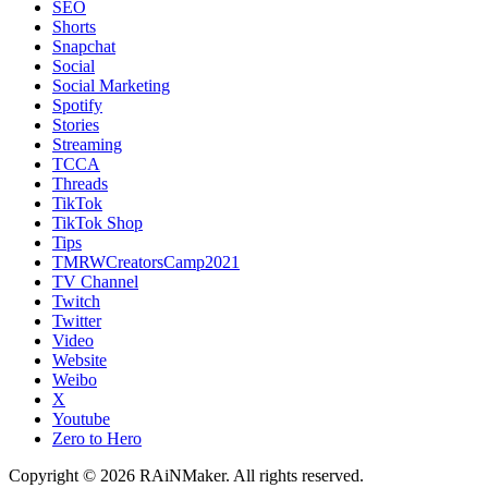
SEO
Shorts
Snapchat
Social
Social Marketing
Spotify
Stories
Streaming
TCCA
Threads
TikTok
TikTok Shop
Tips
TMRWCreatorsCamp2021
TV Channel
Twitch
Twitter
Video
Website
Weibo
X
Youtube
Zero to Hero
Copyright © 2026 RAiNMaker. All rights reserved.