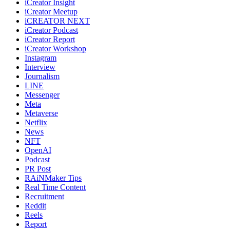
iCreator Insight
iCreator Meetup
iCREATOR NEXT
iCreator Podcast
iCreator Report
iCreator Workshop
Instagram
Interview
Journalism
LINE
Messenger
Meta
Metaverse
Netflix
News
NFT
OpenAI
Podcast
PR Post
RAiNMaker Tips
Real Time Content
Recruitment
Reddit
Reels
Report