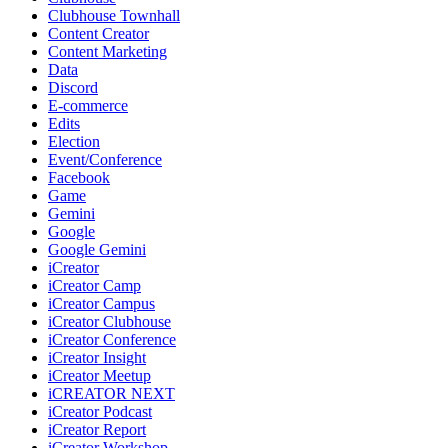
Clubhouse Townhall
Content Creator
Content Marketing
Data
Discord
E-commerce
Edits
Election
Event/Conference
Facebook
Game
Gemini
Google
Google Gemini
iCreator
iCreator Camp
iCreator Campus
iCreator Clubhouse
iCreator Conference
iCreator Insight
iCreator Meetup
iCREATOR NEXT
iCreator Podcast
iCreator Report
iCreator Workshop