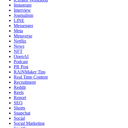
Instagram
Interview
Journalism
LINE
Messenger
Meta
Metaverse
Netflix
News
NFT
OpenAI
Podcast
PR Post
RAiNMaker Tips
Real Time Content
Recruitment
Reddit
Reels
Report
SEO
Shorts
Snapchat
Social
Social Marketing