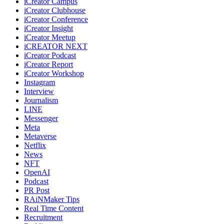
iCreator Campus
iCreator Clubhouse
iCreator Conference
iCreator Insight
iCreator Meetup
iCREATOR NEXT
iCreator Podcast
iCreator Report
iCreator Workshop
Instagram
Interview
Journalism
LINE
Messenger
Meta
Metaverse
Netflix
News
NFT
OpenAI
Podcast
PR Post
RAiNMaker Tips
Real Time Content
Recruitment