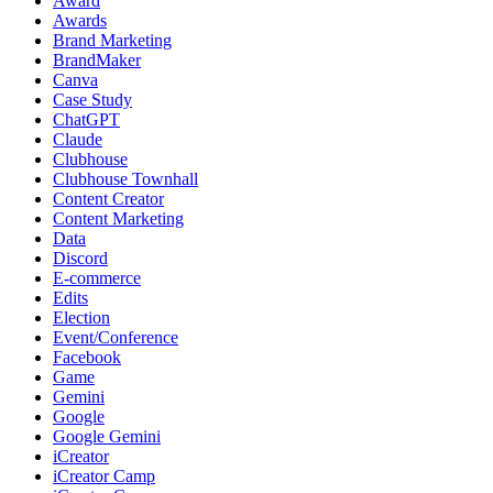
Award
Awards
Brand Marketing
BrandMaker
Canva
Case Study
ChatGPT
Claude
Clubhouse
Clubhouse Townhall
Content Creator
Content Marketing
Data
Discord
E-commerce
Edits
Election
Event/Conference
Facebook
Game
Gemini
Google
Google Gemini
iCreator
iCreator Camp