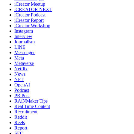
iCreator Meetup
iCREATOR NEXT
iCreator Podcast
iCreator Report
iCreator Workshop
Instagram
Interview
Journalism
LINE
Messenger
Meta
Metaverse
Netflix
News
NFT
OpenAI
Podcast
PR Post
RAiNMaker Tips
Real Time Content
Recruitment
Reddit
Reels
Report
SEO