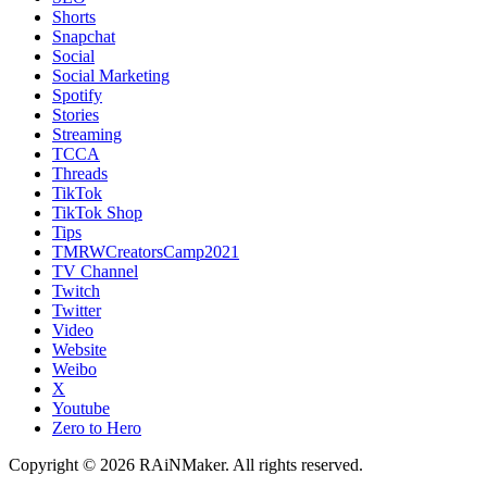
Shorts
Snapchat
Social
Social Marketing
Spotify
Stories
Streaming
TCCA
Threads
TikTok
TikTok Shop
Tips
TMRWCreatorsCamp2021
TV Channel
Twitch
Twitter
Video
Website
Weibo
X
Youtube
Zero to Hero
Copyright © 2026 RAiNMaker. All rights reserved.