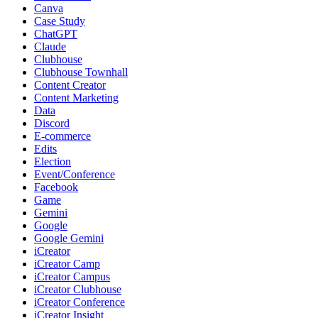
Canva
Case Study
ChatGPT
Claude
Clubhouse
Clubhouse Townhall
Content Creator
Content Marketing
Data
Discord
E-commerce
Edits
Election
Event/Conference
Facebook
Game
Gemini
Google
Google Gemini
iCreator
iCreator Camp
iCreator Campus
iCreator Clubhouse
iCreator Conference
iCreator Insight