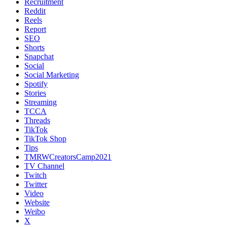
Recruitment
Reddit
Reels
Report
SEO
Shorts
Snapchat
Social
Social Marketing
Spotify
Stories
Streaming
TCCA
Threads
TikTok
TikTok Shop
Tips
TMRWCreatorsCamp2021
TV Channel
Twitch
Twitter
Video
Website
Weibo
X