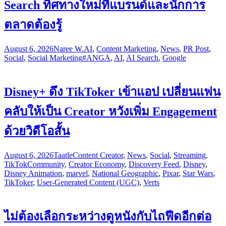
Search ทิศทางใหม่ที่แบรนด์และนักการ
ตลาดต้องรู้
August 6, 2026
Naree W.
AI
,
Content Marketing
,
News
,
PR Post
,
Social
,
Social Marketing
#ANGA
,
AI
,
AI Search
,
Google
Disney+ ดึง TikToker เข้าแอป เปลี่ยนแฟน
คลับให้เป็น Creator หวังเพิ่ม Engagement
ด้วยวิดีโอสั้น
August 6, 2026
Taatle
Content Creator
,
News
,
Social
,
Streaming
,
TikTok
Community
,
Creator Economy
,
Discovery Feed
,
Disney
,
Disney Animation
,
marvel
,
National Geographic
,
Pixar
,
Star Wars
,
TikToker
,
User-Generated Content (UGC)
,
Verts
ไม่ต้องเลือกระหว่างดูหนังกับไถฟีดอีกต่อ