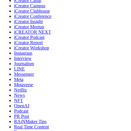
iCreator Camp
iCreator Campus
iCreator Clubhouse
iCreator Conference
iCreator Insight
iCreator Meetup
iCREATOR NEXT
iCreator Podcast
iCreator Report
iCreator Workshop
Instagram
Interview
Journalism
LINE
Messenger
Meta
Metaverse
Netflix
News
NFT
OpenAI
Podcast
PR Post
RAiNMaker Tips
Real Time Content