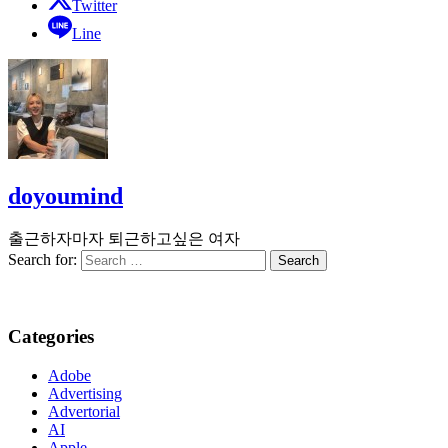
Twitter
Line
doyoumind
출근하자마자 퇴근하고싶은 여자
Search for:
Categories
Adobe
Advertising
Advertorial
AI
Apple