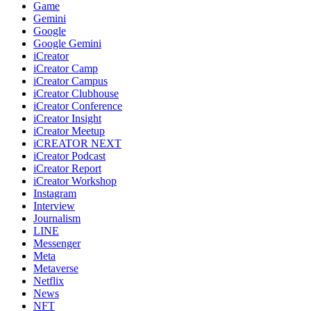
Game
Gemini
Google
Google Gemini
iCreator
iCreator Camp
iCreator Campus
iCreator Clubhouse
iCreator Conference
iCreator Insight
iCreator Meetup
iCREATOR NEXT
iCreator Podcast
iCreator Report
iCreator Workshop
Instagram
Interview
Journalism
LINE
Messenger
Meta
Metaverse
Netflix
News
NFT