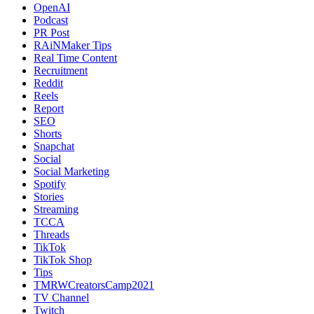
OpenAI
Podcast
PR Post
RAiNMaker Tips
Real Time Content
Recruitment
Reddit
Reels
Report
SEO
Shorts
Snapchat
Social
Social Marketing
Spotify
Stories
Streaming
TCCA
Threads
TikTok
TikTok Shop
Tips
TMRWCreatorsCamp2021
TV Channel
Twitch