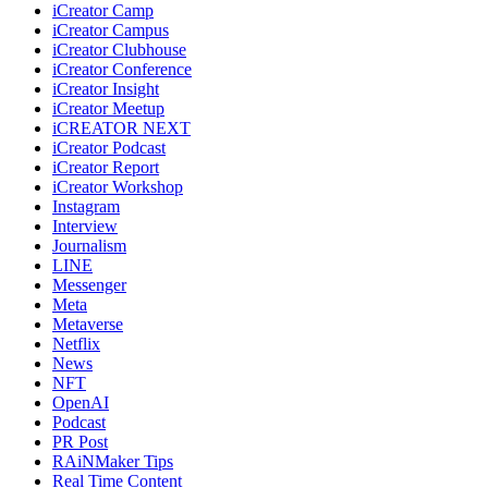
iCreator Camp
iCreator Campus
iCreator Clubhouse
iCreator Conference
iCreator Insight
iCreator Meetup
iCREATOR NEXT
iCreator Podcast
iCreator Report
iCreator Workshop
Instagram
Interview
Journalism
LINE
Messenger
Meta
Metaverse
Netflix
News
NFT
OpenAI
Podcast
PR Post
RAiNMaker Tips
Real Time Content