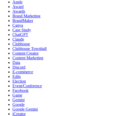
Apple
Award
Awards
Brand Marketing
BrandMaker
Canva
Case Study
ChatGPT
Claude
Clubhouse
Clubhouse Townhall
Content Creator
Content Marketing
Data
Discord
E-commerce
Edits
Election
Event/Conference
Facebook
Game
Gemini
Google
Google Gemini
iCreator