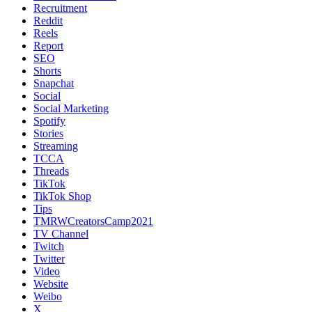
Recruitment
Reddit
Reels
Report
SEO
Shorts
Snapchat
Social
Social Marketing
Spotify
Stories
Streaming
TCCA
Threads
TikTok
TikTok Shop
Tips
TMRWCreatorsCamp2021
TV Channel
Twitch
Twitter
Video
Website
Weibo
X