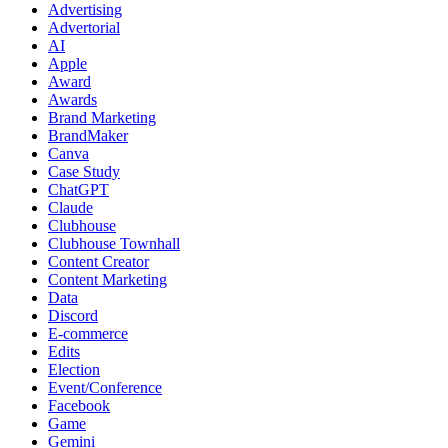
Advertising
Advertorial
AI
Apple
Award
Awards
Brand Marketing
BrandMaker
Canva
Case Study
ChatGPT
Claude
Clubhouse
Clubhouse Townhall
Content Creator
Content Marketing
Data
Discord
E-commerce
Edits
Election
Event/Conference
Facebook
Game
Gemini