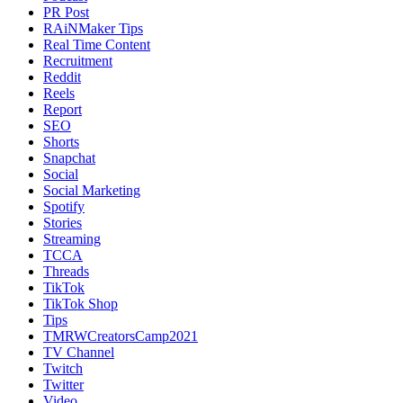
PR Post
RAiNMaker Tips
Real Time Content
Recruitment
Reddit
Reels
Report
SEO
Shorts
Snapchat
Social
Social Marketing
Spotify
Stories
Streaming
TCCA
Threads
TikTok
TikTok Shop
Tips
TMRWCreatorsCamp2021
TV Channel
Twitch
Twitter
Video