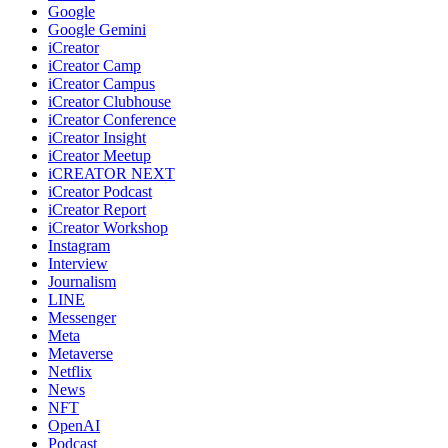
Google
Google Gemini
iCreator
iCreator Camp
iCreator Campus
iCreator Clubhouse
iCreator Conference
iCreator Insight
iCreator Meetup
iCREATOR NEXT
iCreator Podcast
iCreator Report
iCreator Workshop
Instagram
Interview
Journalism
LINE
Messenger
Meta
Metaverse
Netflix
News
NFT
OpenAI
Podcast