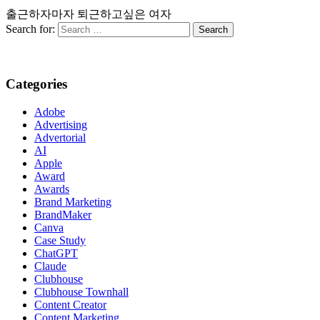
출근하자마자 퇴근하고싶은 여자
Search for:
Categories
Adobe
Advertising
Advertorial
AI
Apple
Award
Awards
Brand Marketing
BrandMaker
Canva
Case Study
ChatGPT
Claude
Clubhouse
Clubhouse Townhall
Content Creator
Content Marketing