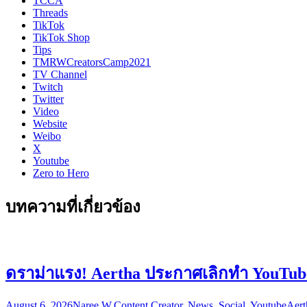
TCCA
Threads
TikTok
TikTok Shop
Tips
TMRWCreatorsCamp2021
TV Channel
Twitch
Twitter
Video
Website
Weibo
X
Youtube
Zero to Hero
บทความที่เกี่ยวข้อง
ดราม่าแรง! Aertha ประกาศเลิกทำ YouTube 
August 6, 2026
Naree W.
Content Creator
,
News
,
Social
,
Youtube
Aert