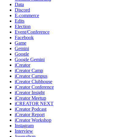
Data
Discord
E-commerce
Edits
Election
Event/Conference
Facebook
Game
Gemini
Google
Google Gemini
iCreator
iCreator Camp
iCreator Campus
iCreator Clubhouse
iCreator Conference
iCreator Insight
iCreator Meetup
iCREATOR NEXT
iCreator Podcast
iCreator Report
iCreator Workshop
Instagram
Interview
Journalism