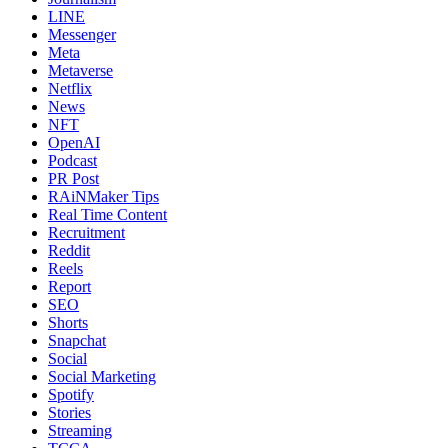
LINE
Messenger
Meta
Metaverse
Netflix
News
NFT
OpenAI
Podcast
PR Post
RAiNMaker Tips
Real Time Content
Recruitment
Reddit
Reels
Report
SEO
Shorts
Snapchat
Social
Social Marketing
Spotify
Stories
Streaming