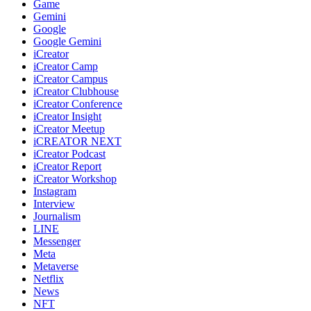
Game
Gemini
Google
Google Gemini
iCreator
iCreator Camp
iCreator Campus
iCreator Clubhouse
iCreator Conference
iCreator Insight
iCreator Meetup
iCREATOR NEXT
iCreator Podcast
iCreator Report
iCreator Workshop
Instagram
Interview
Journalism
LINE
Messenger
Meta
Metaverse
Netflix
News
NFT