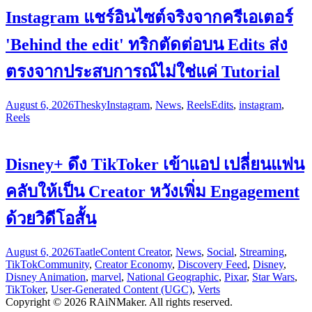
Instagram แชร์อินไซต์จริงจากครีเอเตอร์
'Behind the edit' ทริกตัดต่อบน Edits ส่ง
ตรงจากประสบการณ์ไม่ใช่แค่ Tutorial
August 6, 2026
Thesky
Instagram
,
News
,
Reels
Edits
,
instagram
,
Reels
Disney+ ดึง TikToker เข้าแอป เปลี่ยนแฟน
คลับให้เป็น Creator หวังเพิ่ม Engagement
ด้วยวิดีโอสั้น
August 6, 2026
Taatle
Content Creator
,
News
,
Social
,
Streaming
,
TikTok
Community
,
Creator Economy
,
Discovery Feed
,
Disney
,
Disney Animation
,
marvel
,
National Geographic
,
Pixar
,
Star Wars
,
TikToker
,
User-Generated Content (UGC)
,
Verts
Copyright © 2026 RAiNMaker. All rights reserved.