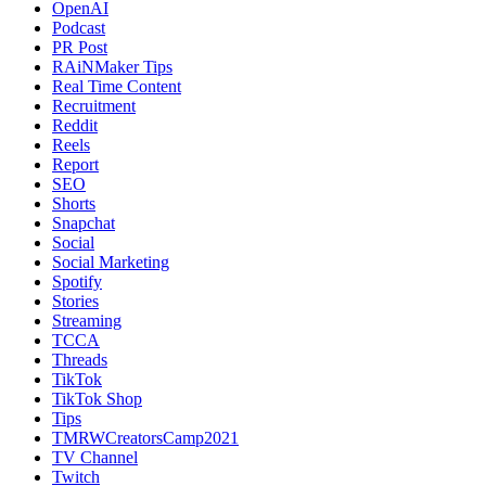
OpenAI
Podcast
PR Post
RAiNMaker Tips
Real Time Content
Recruitment
Reddit
Reels
Report
SEO
Shorts
Snapchat
Social
Social Marketing
Spotify
Stories
Streaming
TCCA
Threads
TikTok
TikTok Shop
Tips
TMRWCreatorsCamp2021
TV Channel
Twitch