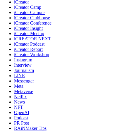
iCreator
iCreator Camp
iCreator Campus
iCreator Clubhouse
iCreator Conference
iCreator Insight
iCreator Meetup
iCREATOR NEXT
iCreator Podcast
iCreator Report
iCreator Workshop
Instagram
Interview
Journalism
LINE
Messenger
Meta
Metaverse
Netflix
News
NFT
OpenAI
Podcast
PR Post
RAiNMaker Tips