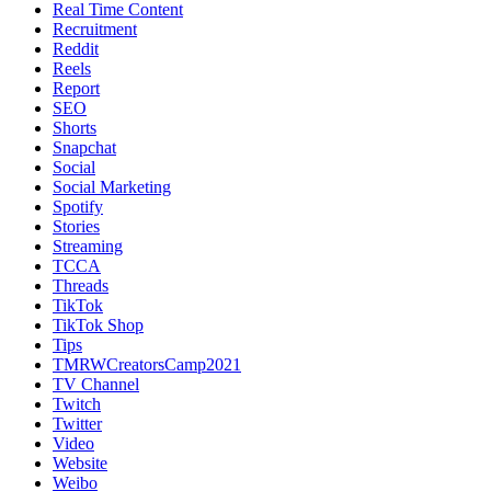
Real Time Content
Recruitment
Reddit
Reels
Report
SEO
Shorts
Snapchat
Social
Social Marketing
Spotify
Stories
Streaming
TCCA
Threads
TikTok
TikTok Shop
Tips
TMRWCreatorsCamp2021
TV Channel
Twitch
Twitter
Video
Website
Weibo