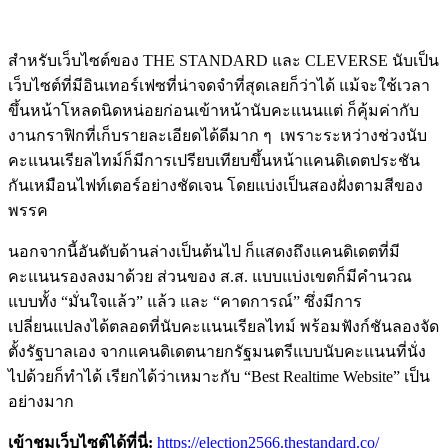
สำหรับเว็บไซต์ของ THE STANDARD และ CLEVERSE นับเป็น
เว็บไซต์ที่มีอินเทอร์เฟซที่น่าจดจำที่สุดเลยก็ว่าได้ แม้จะใช้เวลา
ขึ้นหน้าโหลดนิดหน่อยก่อนเข้าหน้านับคะแนนแต่ ก็คุ้มค่ากับ
งานกราฟิกที่เก็บรายละเอียดได้ดีมาก ๆ เพราะระหว่างช่วงนับ
คะแนนเรียลไทม์ก็มีการเปรียบเทียบขึ้นหน้าแคนดิเดตประชัน
กันเหมือนไฟท์เตอร์อย่างชัดเจน โดยแบ่งเป็นสองฝั่งตามสีของ
พรรค
นอกจากนี้อันดับด้านล่างเป็นต้นไป ก็แสดงถึงแคนดิเดตที่มี
คะแนนรองลงมาด้วย ส่วนของ ส.ส. แบบแบ่งเขตก็มีคำนวณ
แบบทั้ง “มั่นใจแล้ว” แล้ว และ “คาดการณ์” ซึ่งมีการ
เปลี่ยนแปลงได้ตลอดที่นับคะแนนเรียลไทม์ พร้อมฟังก์ชันลองจัด
ตั้งรัฐบาลเอง จากแคนดิเดตนายกรัฐมนตรีแบบนับคะแนนที่นั่ง
ไปด้วยก็ทำได้ เรียกได้ว่าเหมาะกับ “Best Realtime Website” เป็น
อย่างมาก
เข้าชมเว็บไซต์ได้ที่นี่:
https://election2566.thestandard.co/