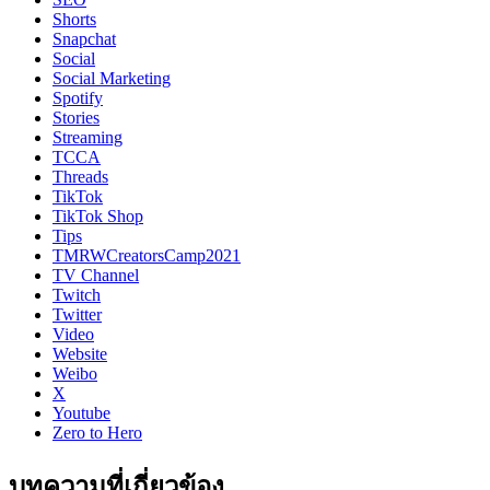
Shorts
Snapchat
Social
Social Marketing
Spotify
Stories
Streaming
TCCA
Threads
TikTok
TikTok Shop
Tips
TMRWCreatorsCamp2021
TV Channel
Twitch
Twitter
Video
Website
Weibo
X
Youtube
Zero to Hero
บทความที่เกี่ยวข้อง