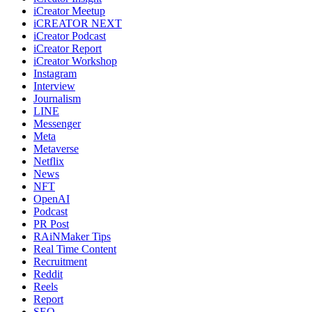
iCreator Meetup
iCREATOR NEXT
iCreator Podcast
iCreator Report
iCreator Workshop
Instagram
Interview
Journalism
LINE
Messenger
Meta
Metaverse
Netflix
News
NFT
OpenAI
Podcast
PR Post
RAiNMaker Tips
Real Time Content
Recruitment
Reddit
Reels
Report
SEO