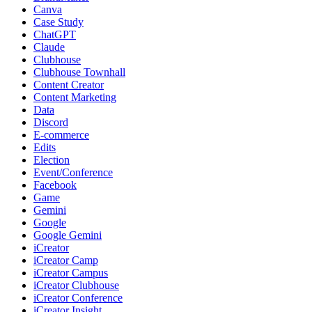
Canva
Case Study
ChatGPT
Claude
Clubhouse
Clubhouse Townhall
Content Creator
Content Marketing
Data
Discord
E-commerce
Edits
Election
Event/Conference
Facebook
Game
Gemini
Google
Google Gemini
iCreator
iCreator Camp
iCreator Campus
iCreator Clubhouse
iCreator Conference
iCreator Insight