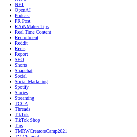
NFT
OpenAI
Podcast
PR Post
RAiNMaker Tips
Real Time Content
Recruitment
Reddit
Reels
Report
SEO
Shorts
Snapchat
Social
Social Marketing
Spotify
Stories
Streaming
TCCA
Threads
TikTok
TikTok Shop
Tips
TMRWCreatorsCamp2021
TV Channel