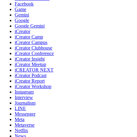
Facebook
Game
Gemini
Google
Google Gemini
iCreator
iCreator Camp
iCreator Campus
iCreator Clubhouse
iCreator Conference
iCreator Insight
iCreator Meetup
iCREATOR NEXT
iCreator Podcast
iCreator Report
iCreator Workshop
Instagram
Interview
Journalism
LINE
Messenger
Meta
Metaverse
Netflix
News