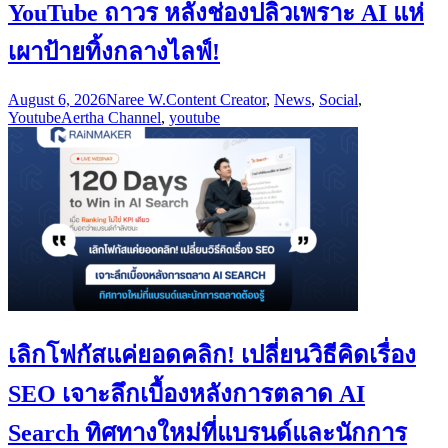
YouTube ถาวร หลังช่องปลิวเพราะ AI แห่
เผาป้ายทิ้งกลางไลฟ์!
August 6, 2026
Naree W.
Content Creator
,
News
,
Social
,
Youtube
Aertha Channel
,
youtube
เลิกโฟกัสแค่ยอดคลิก! เปลี่ยนวิธีคิดเรื่อง
SEO เจาะลึกเบื้องหลังการตลาด AI
Search ทิศทางใหม่ที่แบรนด์และนักการ