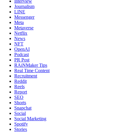
Interview
Journalism
LINE
Messenger
Meta
Metaverse
Netflix
News
NFT
OpenAI
Podcast
PR Post
RAiNMaker Tips
Real Time Content
Recruitment
Reddit
Reels
Report
SEO
Shorts
Snapchat
Social
Social Marketing
Spotify
Stories