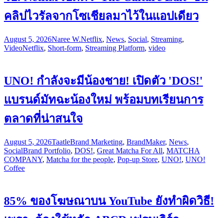
คลิปไวรัลจากโซเชียลมาไว้ในแอปเดียว
August 5, 2026
Naree W.
Netflix
,
News
,
Social
,
Streaming
,
Video
Netflix
,
Short-form
,
Streaming Platform
,
video
UNO! กำลังจะมีน้องชาย! เปิดตัว 'DOS!'
แบรนด์มัทฉะน้องใหม่ พร้อมบทเรียนการ
ตลาดที่น่าสนใจ
August 5, 2026
Taatle
Brand Marketing
,
BrandMaker
,
News
,
Social
Brand Portfolio
,
DOS!
,
Great Matcha For All
,
MATCHA
COMPANY
,
Matcha for the people
,
Pop-up Store
,
UNO!
,
UNO!
Coffee
85% ของโฆษณาบน YouTube ยังทำผิดวิธี!