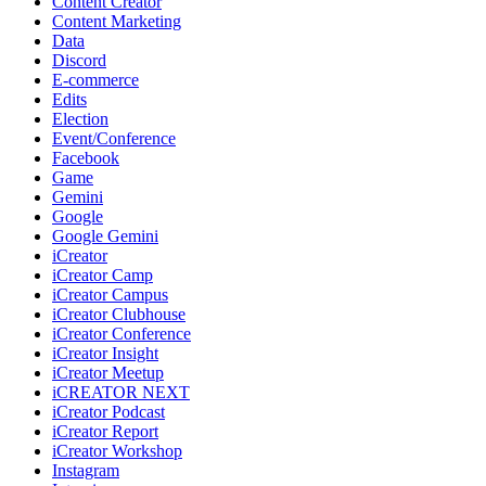
Content Creator
Content Marketing
Data
Discord
E-commerce
Edits
Election
Event/Conference
Facebook
Game
Gemini
Google
Google Gemini
iCreator
iCreator Camp
iCreator Campus
iCreator Clubhouse
iCreator Conference
iCreator Insight
iCreator Meetup
iCREATOR NEXT
iCreator Podcast
iCreator Report
iCreator Workshop
Instagram