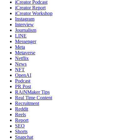
iCreator Podcast
iCreator Report
iCreator Workshop
Instagram
Interview
Journalism
LINE
Messenger
Meta
Metaverse
Netflix
News
NFT
OpenAI
Podcast
PR Post
RAiNMaker Tips
Real Time Content
Recruitment
Reddit
Reels
Report
SEO
Shorts
Snapchat