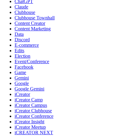
ChatGPT
Claude
Clubhouse
Clubhouse Townhall
Content Creator
Content Marketing
Data
Discord
E-commerce
Edits
Election
Event/Conference
Facebook
Game
Gemini
Google
Google Gemini
iCreator
iCreator Camp
iCreator Campus
iCreator Clubhouse
iCreator Conference
iCreator Insight
iCreator Meetup
iCREATOR NEXT