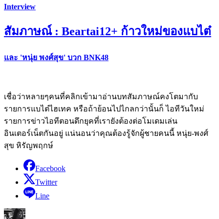
Interview
สัมภาษณ์ : Beartai12+ ก้าวใหม่ของแบไต๋
และ 'หนุ่ย พงศ์สุข' บวก BNK48
เชื่อว่าหลายๆคนที่คลิกเข้ามาอ่านบทสัมภาษณ์คงโตมากับ
รายการแบไต๋ไฮเทค หรือถ้าย้อนไปไกลกว่านั้นก็ ไอทีวันใหม่
รายการข่าวไอทีตอนดึกยุคที่เรายังต้องต่อโมเดมเล่น
อินเตอร์เน็ตกันอยู่ แน่นอนว่าคุณต้องรู้จักผู้ชายคนนี้ หนุ่ย-พงศ์
สุข หิรัญพฤกษ์
Facebook
Twitter
Line