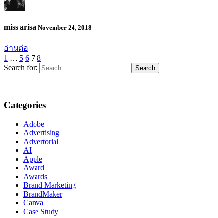
miss arisa
November 24, 2018
อ่านต่อ
1
…
5
6
7
8
Search for:
Categories
Adobe
Advertising
Advertorial
AI
Apple
Award
Awards
Brand Marketing
BrandMaker
Canva
Case Study