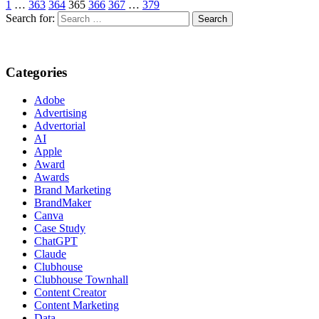
1
…
363
364
365
366
367
…
379
Search for:
Categories
Adobe
Advertising
Advertorial
AI
Apple
Award
Awards
Brand Marketing
BrandMaker
Canva
Case Study
ChatGPT
Claude
Clubhouse
Clubhouse Townhall
Content Creator
Content Marketing
Data