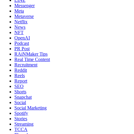
LINE
Messenger
Meta
Metaverse
Netflix
News
NFT
OpenAI
Podcast
PR Post
RAiNMaker Tips
Real Time Content
Recruitment
Reddit
Reels
Report
SEO
Shorts
Snapchat
Social
Social Marketing
Spotify
Stories
Streaming
TCCA