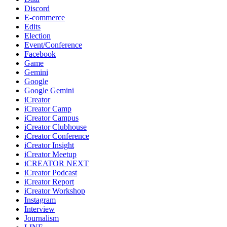
Discord
E-commerce
Edits
Election
Event/Conference
Facebook
Game
Gemini
Google
Google Gemini
iCreator
iCreator Camp
iCreator Campus
iCreator Clubhouse
iCreator Conference
iCreator Insight
iCreator Meetup
iCREATOR NEXT
iCreator Podcast
iCreator Report
iCreator Workshop
Instagram
Interview
Journalism