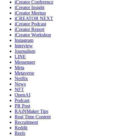
iCreator Conference
iCreator Insight
iCreator Meetup
iCREATOR NEXT
iCreator Podcast
iCreator Report
iCreator Workshop
Instagram
Interview
Journalism
LINE
Messenger
Meta
Metaverse
Netflix
News
NFT
OpenAI
Podcast
PR Post
RAiNMaker Tips
Real Time Content
Recruitment
Reddit
Reels