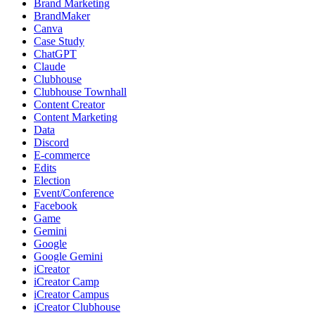
Brand Marketing
BrandMaker
Canva
Case Study
ChatGPT
Claude
Clubhouse
Clubhouse Townhall
Content Creator
Content Marketing
Data
Discord
E-commerce
Edits
Election
Event/Conference
Facebook
Game
Gemini
Google
Google Gemini
iCreator
iCreator Camp
iCreator Campus
iCreator Clubhouse