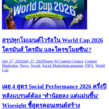
สรุปทุกโมเมนต์ไวรัลใน World Cup 2026
ใครมันส์ ใครมีม และใครขโมยซีน!?
July 27, 2026
July 27, 2026
Naree W.
Content Creator
,
Content
Marketing
,
News
,
Social
,
Social Marketing
campaign
,
FIFA
,
World
Cup
เผย 4 สูตร Social Performance 2026 ครึ่งปี
หลังแบรนด์ต้อง ‘ทำน้อยลง แต่แม่นขึ้น’
Wisesight ชี้สูตรคอนเทนต์สร้าง