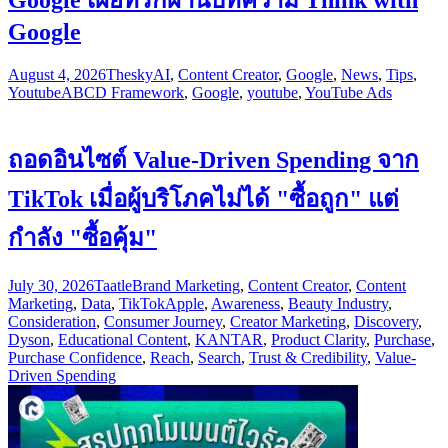
Google เผยทริกผ่านบทความ Think with
Google
August 4, 2026
Thesky
AI
,
Content Creator
,
Google
,
News
,
Tips
,
Youtube
ABCD Framework
,
Google
,
youtube
,
YouTube Ads
ถอดอินไซต์ Value-Driven Spending จาก
TikTok เมื่อผู้บริโภคไม่ได้ "ซื้อถูก" แต่
กำลัง "ซื้อคุ้ม"
July 30, 2026
Taatle
Brand Marketing
,
Content Creator
,
Content
Marketing
,
Data
,
TikTok
Apple
,
Awareness
,
Beauty Industry
,
Consideration
,
Consumer Journey
,
Creator Marketing
,
Discovery
,
Dyson
,
Educational Content
,
KANTAR
,
Product Clarity
,
Purchase
,
Purchase Confidence
,
Reach
,
Search
,
Trust & Credibility
,
Value-
Driven Spending