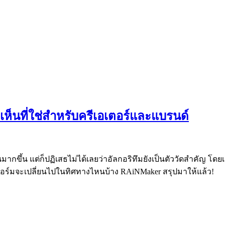
เห็นที่ใช่สำหรับครีเอเตอร์และแบรนด์
กขึ้น แต่ก็ปฏิเสธไม่ได้เลยว่าอัลกอริทึมยังเป็นตัววัดสำคัญ โด
ลตฟอร์มจะเปลี่ยนไปในทิศทางไหนบ้าง RAiNMaker สรุปมาให้แล้ว!