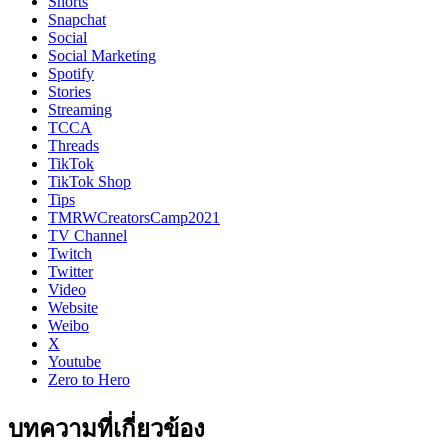
Shorts
Snapchat
Social
Social Marketing
Spotify
Stories
Streaming
TCCA
Threads
TikTok
TikTok Shop
Tips
TMRWCreatorsCamp2021
TV Channel
Twitch
Twitter
Video
Website
Weibo
X
Youtube
Zero to Hero
บทความที่เกี่ยวข้อง