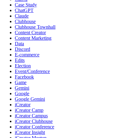
Case Study
ChatGPT
Claude
Clubhouse
Clubhouse Townhall
Content Creator
Content Marketing
Data
Discord
E-commerce
Edits
Election
Event/Conference
Facebook
Game
Gemini
Google
Google Gemini
iCreator
iCreator Camp
iCreator Campus
iCreator Clubhouse
iCreator Conference
iCreator Insight
iCreator Meetup