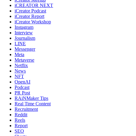
iCREATOR NEXT
iCreator Podcast
iCreator Report
iCreator Workshop
Instagram
Interview
Journalism
LINE
Messenger
Meta
Metaverse
Netflix
News
NFT
OpenAI
Podcast
PR Post
RAiNMaker Tips
Real Time Content
Recruitment
Reddit
Reels
Report
SEO