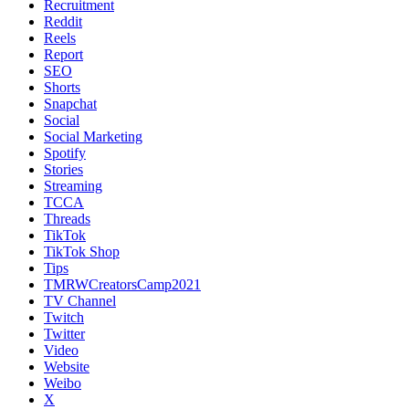
Recruitment
Reddit
Reels
Report
SEO
Shorts
Snapchat
Social
Social Marketing
Spotify
Stories
Streaming
TCCA
Threads
TikTok
TikTok Shop
Tips
TMRWCreatorsCamp2021
TV Channel
Twitch
Twitter
Video
Website
Weibo
X