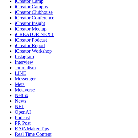
iCreator Camp
iCreator Campus
iCreator Clubhouse
iCreator Conference
iCreator Insight
iCreator Meetup
iCREATOR NEXT
iCreator Podcast
iCreator Report
iCreator Workshop
Instagram
Interview
Journalism
LINE
Messenger
Meta
Metaverse
Netflix
News
NFT
OpenAI
Podcast
PR Post
RAiNMaker Tips
Real Time Content