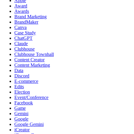
Apple
Award
Awards
Brand Marketing
BrandMaker
Canva
Case Study
ChatGPT
Claude
Clubhouse
Clubhouse Townhall
Content Creator
Content Marketing
Data
Discord
E-commerce
Edits
Election
Event/Conference
Facebook
Game
Gemini
Google
Google Gemini
iCreator