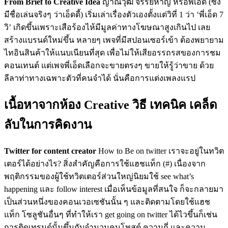
From Brief to Creative Idea
ญาณวุฒิ จรรยหาญ หรือพี่เอ็ด (ซึ่ง
มีชื่อเล่นจริงๆ ว่าเอ็ดดี้) เริ่มเล่าเรื่องตัวเองตั้งแต่วิที่ 1 ว่า ‘พี่เอ็ด 7
วิ’ เกิดขึ้นเพราะเสือร้องไห้มีมูลค่าทางโฆษณาสูงเกินไป เลย
สร้างแบรนด์ใหม่ขึ้น หลายๆ เพจที่มีสปอนเซอร์เข้า ต้องพยายาม
ไทอินสินค้าให้แนบเนียนที่สุด เพื่อไม่ให้เสียอรรถรสของการชม
คอนเทนต์ แต่เพจพี่เอ็ดเลือกจะขายตรงๆ ขายให้รู้ว่าขาย ด้วย
ลีลาท่าทางเฉพาะตัวที่คนจำได้ นั่นคือการแต่งเพลงแรป
เนื้อหาจากห้อง Creative วิธี เทคนิค เคล็ด
ลับในการคิดงาน
Twitter for content creator
How to Be on twitter เราจะอยู่ใน
ทวิต
เตอร์ได้อย่างไร? สิ่งสำคัญคือการใช้แฮชแท็ก (#) เนื่องจาก
พฤติกรรมของผู้ใช้ทวิตเตอร์ส่วนใหญ่นิยมใช้ see what’s
happening และ follow interest เมื่อเห็นข้อมูลที่สนใจ ก็จะกลายมา
เป็นส่วนหนึ่งของคอนเวอเซชันนั้น ๆ และติดตามโดยใช้แฮช
แท็ก โซลูชันอื่นๆ ที่ทำให้เรา get going on twitter ได้ไวขึ้นก็เช่น
การติดเทรนด์นั้นขึ้นกับจำนวนคนโพสต์ ความถี่ และความ