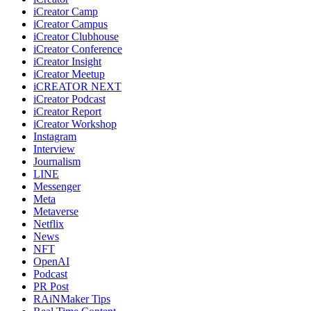
iCreator Camp
iCreator Campus
iCreator Clubhouse
iCreator Conference
iCreator Insight
iCreator Meetup
iCREATOR NEXT
iCreator Podcast
iCreator Report
iCreator Workshop
Instagram
Interview
Journalism
LINE
Messenger
Meta
Metaverse
Netflix
News
NFT
OpenAI
Podcast
PR Post
RAiNMaker Tips