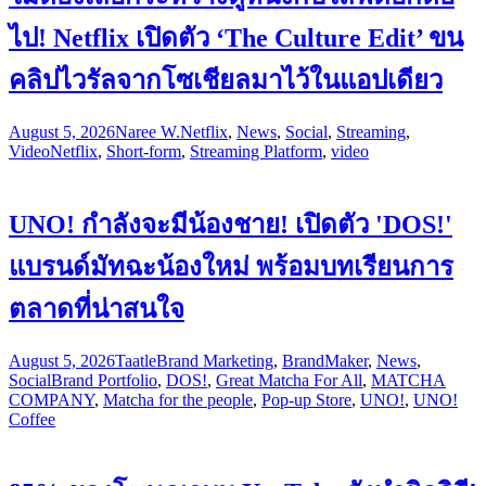
ไป! Netflix เปิดตัว ‘The Culture Edit’ ขน
คลิปไวรัลจากโซเชียลมาไว้ในแอปเดียว
August 5, 2026
Naree W.
Netflix
,
News
,
Social
,
Streaming
,
Video
Netflix
,
Short-form
,
Streaming Platform
,
video
UNO! กำลังจะมีน้องชาย! เปิดตัว 'DOS!'
แบรนด์มัทฉะน้องใหม่ พร้อมบทเรียนการ
ตลาดที่น่าสนใจ
August 5, 2026
Taatle
Brand Marketing
,
BrandMaker
,
News
,
Social
Brand Portfolio
,
DOS!
,
Great Matcha For All
,
MATCHA
COMPANY
,
Matcha for the people
,
Pop-up Store
,
UNO!
,
UNO!
Coffee