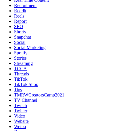
Real Time Content
Recruitment
Reddit
Reels
Report
SEO
Shorts
Snapchat
Social
Social Marketing
Spotify
Stories
Streaming
TCCA
Threads
TikTok
TikTok Shop
Tips
TMRWCreatorsCamp2021
TV Channel
Twitch
Twitter
Video
Website
Weibo