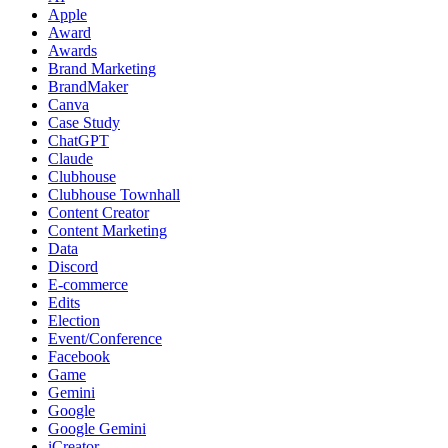
Apple
Award
Awards
Brand Marketing
BrandMaker
Canva
Case Study
ChatGPT
Claude
Clubhouse
Clubhouse Townhall
Content Creator
Content Marketing
Data
Discord
E-commerce
Edits
Election
Event/Conference
Facebook
Game
Gemini
Google
Google Gemini
iCreator