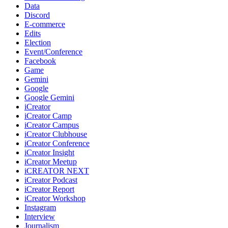
Data
Discord
E-commerce
Edits
Election
Event/Conference
Facebook
Game
Gemini
Google
Google Gemini
iCreator
iCreator Camp
iCreator Campus
iCreator Clubhouse
iCreator Conference
iCreator Insight
iCreator Meetup
iCREATOR NEXT
iCreator Podcast
iCreator Report
iCreator Workshop
Instagram
Interview
Journalism