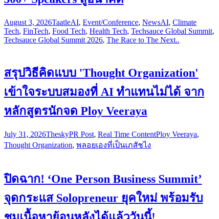
August 3, 2026
Taatle
AI
,
Event/Conference
,
News
AI
,
Climate
Tech
,
FinTech
,
Food Tech
,
Health Tech
,
Techsauce Global Summit
,
Techsauce Global Summit 2026
,
The Race to The Next..
สรุปวิธีคิดแบบ 'Thought Organization'
เข้าใจระบบสมองที่ AI ทำแทนไม่ได้ จาก
หลักสูตรนักจด Ploy Veeraya
July 31, 2026
Thesky
PR Post
,
Real Time Content
Ploy Veeraya
,
Thought Organization
,
พลอยเองที่เป็นเภสัชไง
ปิดฉาก! ‘One Person Business Summit’
จุดกระแส Solopreneur ยุคใหม่ พร้อมรับ
ชมเนื้อหาย้อนหลังได้แล้ววันนี้!