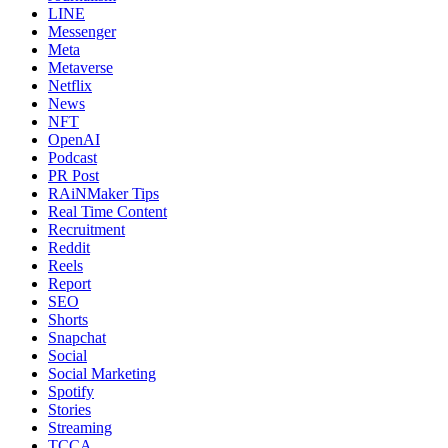
LINE
Messenger
Meta
Metaverse
Netflix
News
NFT
OpenAI
Podcast
PR Post
RAiNMaker Tips
Real Time Content
Recruitment
Reddit
Reels
Report
SEO
Shorts
Snapchat
Social
Social Marketing
Spotify
Stories
Streaming
TCCA