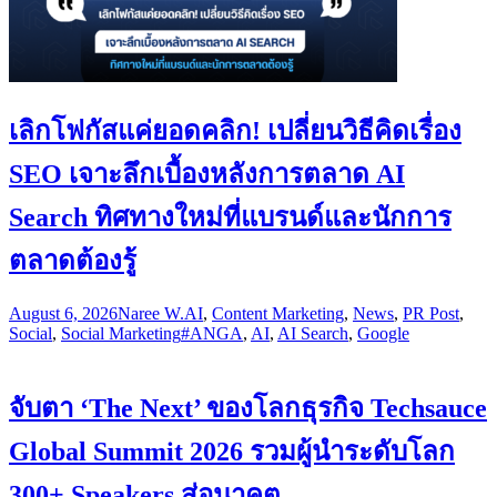
เลิกโฟกัสแค่ยอดคลิก! เปลี่ยนวิธีคิดเรื่อง
SEO เจาะลึกเบื้องหลังการตลาด AI
Search ทิศทางใหม่ที่แบรนด์และนักการ
ตลาดต้องรู้
August 6, 2026
Naree W.
AI
,
Content Marketing
,
News
,
PR Post
,
Social
,
Social Marketing
#ANGA
,
AI
,
AI Search
,
Google
จับตา ‘The Next’ ของโลกธุรกิจ Techsauce
Global Summit 2026 รวมผู้นำระดับโลก
300+ Speakers สู่อนาคต