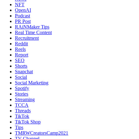
NFT
OpenAI
Podcast
PR Post
RAiNMaker Tips
Real Time Content
Recruitment
Reddit
Reels
Report
SEO
Shorts
Snapchat
Social
Social Marketing
Spotify
Stories
Streaming
TCCA
Threads
TikTok
TikTok Shop
Tips
TMRWCreatorsCamp2021
TV Channel