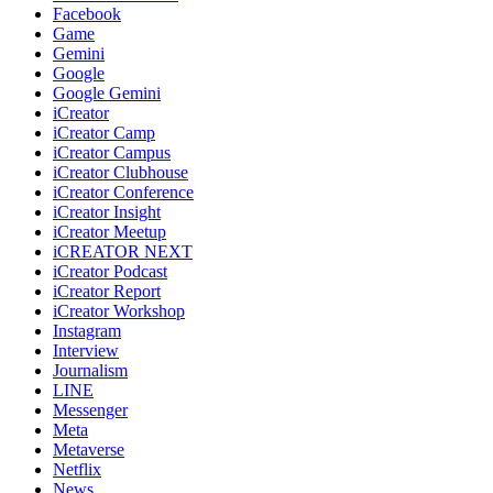
Facebook
Game
Gemini
Google
Google Gemini
iCreator
iCreator Camp
iCreator Campus
iCreator Clubhouse
iCreator Conference
iCreator Insight
iCreator Meetup
iCREATOR NEXT
iCreator Podcast
iCreator Report
iCreator Workshop
Instagram
Interview
Journalism
LINE
Messenger
Meta
Metaverse
Netflix
News